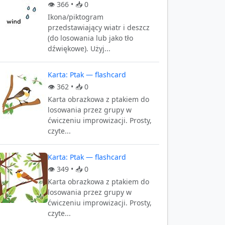
👁️
366
• 📥
0
Ikona/piktogram
przedstawiający wiatr i deszcz
(do losowania lub jako tło
dźwiękowe). Użyj...
Karta: Ptak — flashcard
👁️
362
• 📥
0
Karta obrazkowa z ptakiem do
losowania przez grupy w
ćwiczeniu improwizacji. Prosty,
czyte...
Karta: Ptak — flashcard
👁️
349
• 📥
0
Karta obrazkowa z ptakiem do
losowania przez grupy w
ćwiczeniu improwizacji. Prosty,
czyte...