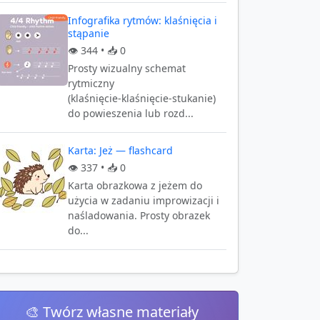
Infografika rytmów: klaśnięcia i
stąpanie
👁️
344
• 📥
0
Prosty wizualny schemat
rytmiczny
(klaśnięcie‑klaśnięcie‑stukanie)
do powieszenia lub rozd...
Karta: Jeż — flashcard
👁️
337
• 📥
0
Karta obrazkowa z jeżem do
użycia w zadaniu improwizacji i
naśladowania. Prosty obrazek
do...
🎨 Twórz własne materiały