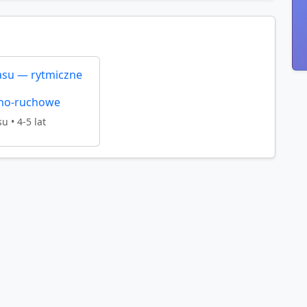
asu — rytmiczne
no‑ruchowe
su
•
4-5 lat