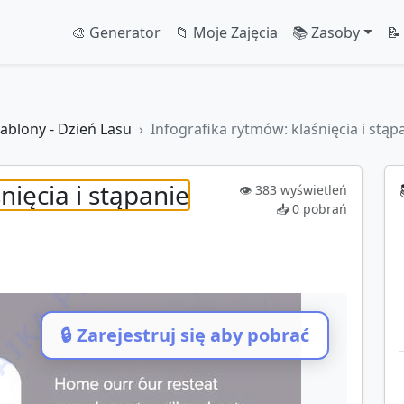
🎨 Generator
📁 Moje Zajęcia
📚 Zasoby
📝
ablony - Dzień Lasu
Infografika rytmów: klaśnięcia i stąp
nięcia i stąpanie
👁️
383
wyświetleń
📥
0
pobrań
IKA.PL
🔒 Zarejestruj się aby pobrać