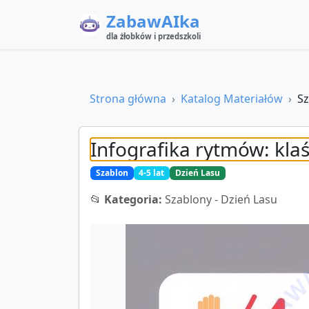
ZabawAIka
dla żłobków i przedszkoli
Strona główna
Katalog Materiałów
Sz
Infografika rytmów: klaś
Szablon
4-5 lat
Dzień Lasu
📂
Kategoria:
Szablony - Dzień Lasu
ZABAWA