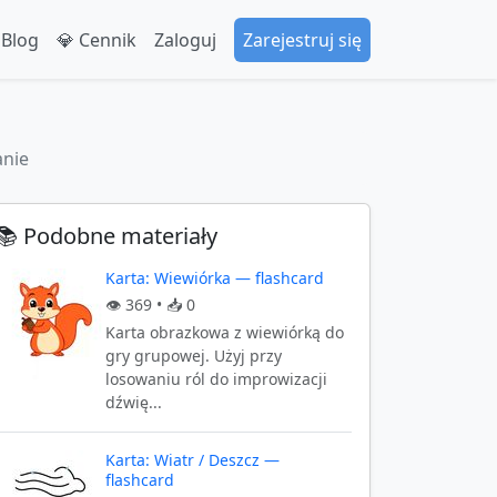
 Blog
💎 Cennik
Zaloguj
Zarejestruj się
anie
📚 Podobne materiały
Karta: Wiewiórka — flashcard
👁️
369
• 📥
0
Karta obrazkowa z wiewiórką do
gry grupowej. Użyj przy
losowaniu ról do improwizacji
dźwię...
Karta: Wiatr / Deszcz —
flashcard