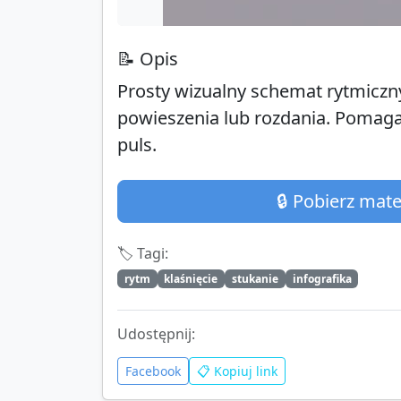
📝 Opis
Prosty wizualny schemat rytmiczny 
powieszenia lub rozdania. Pomaga
puls.
🔒 Pobierz mat
🏷️ Tagi:
rytm
klaśnięcie
stukanie
infografika
Udostępnij:
Facebook
📋 Kopiuj link