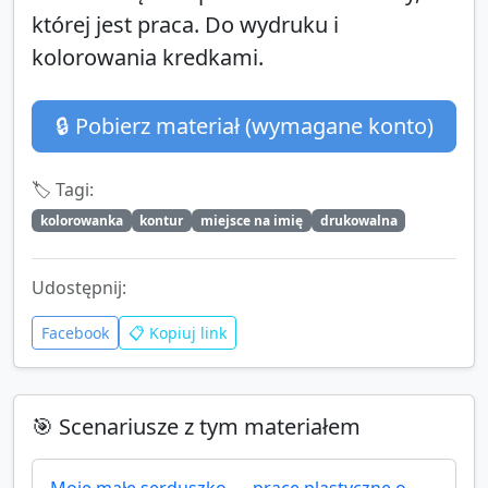
której jest praca. Do wydruku i
kolorowania kredkami.
🔒 Pobierz materiał (wymagane konto)
🏷️ Tagi:
kolorowanka
kontur
miejsce na imię
drukowalna
Udostępnij:
Facebook
📋 Kopiuj link
🎯 Scenariusze z tym materiałem
Moje małe serduszko — prace plastyczne o