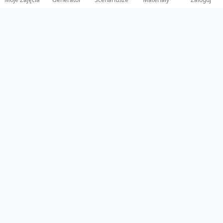
© 2025 ZabawAIka.pl - Generator zajęć dla żłobka
Stworzone z ❤️ dla opiekunów i dzieci
Obserwuj nas na Facebooku!
Przejdź do Facebook
Polityka Prywatności
•
Regulamin