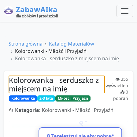
ZabawAIka
dla żłobków i przedszkoli
Strona główna
Katalog Materiałów
Kolorowanki - Miłość i Przyjaźń
Kolorowanka - serduszko z miejscem na imię
Kolorowanka - serduszko z
👁️
355
wyświetleń
miejscem na imię
📥
0
pobrań
Kolorowanka
2-3 lata
Miłość i Przyjaźń
📂
Kategoria:
Kolorowanki - Miłość i Przyjaźń
🔒 Zarejestruj się aby pobrać