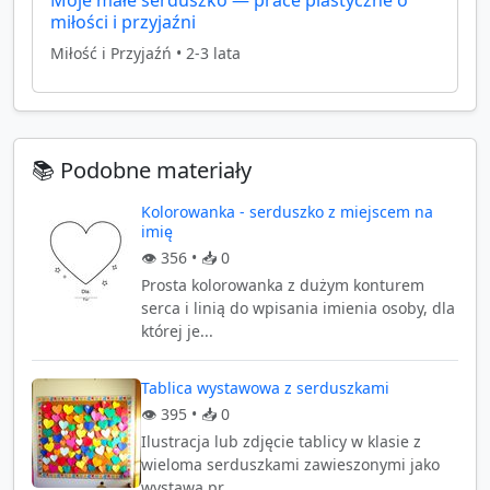
miłości i przyjaźni
Miłość i Przyjaźń
•
2-3 lata
📚 Podobne materiały
Kolorowanka - serduszko z miejscem na
imię
👁️
356
• 📥
0
Prosta kolorowanka z dużym konturem
serca i linią do wpisania imienia osoby, dla
której je...
Tablica wystawowa z serduszkami
👁️
395
• 📥
0
Ilustracja lub zdjęcie tablicy w klasie z
wieloma serduszkami zawieszonymi jako
wystawa pr...