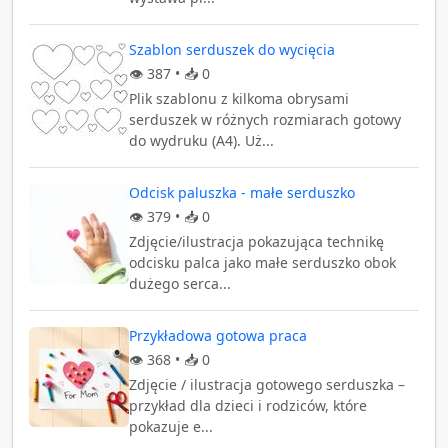
Szablon serduszek do wycięcia
👁️
387
• 📥
0
Plik szablonu z kilkoma obrysami
serduszek w różnych rozmiarach gotowy
do wydruku (A4). Uż...
Odcisk paluszka - małe serduszko
👁️
379
• 📥
0
Zdjęcie/ilustracja pokazująca technikę
odcisku palca jako małe serduszko obok
dużego serca...
Przykładowa gotowa praca
👁️
368
• 📥
0
Zdjęcie / ilustracja gotowego serduszka –
przykład dla dzieci i rodziców, które
pokazuje e...