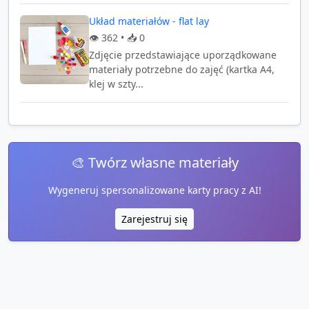
Układ materiałów - flat lay
👁️
362
• 📥
0
Zdjęcie przedstawiające uporządkowane
materiały potrzebne do zajęć (kartka A4,
klej w szty...
🎨 Twórz własne materiały
Wygeneruj spersonalizowane karty pracy z AI!
Zarejestruj się