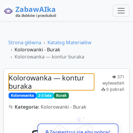
ZabawAIka
dla żłobków i przedszkoli
Strona główna
Katalog Materiałów
Kolorowanki - Burak
Kolorowanka — kontur buraka
Kolorowanka — kontur
👁️
371
wyświetleń
buraka
📥
0
pobrań
Kolorowanka
2-3 lata
Burak
📂
Kategoria:
Kolorowanki - Burak
🔒 Zarejestruj się aby pobrać