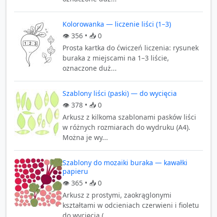
Kolorowanka — liczenie liści (1–3)
👁️
356
• 📥
0
Prosta kartka do ćwiczeń liczenia: rysunek
buraka z miejscami na 1–3 liście,
oznaczone duż...
Szablony liści (paski) — do wycięcia
👁️
378
• 📥
0
Arkusz z kilkoma szablonami pasków liści
w różnych rozmiarach do wydruku (A4).
Można je wy...
Szablony do mozaiki buraka — kawałki
papieru
👁️
365
• 📥
0
Arkusz z prostymi, zaokrąglonymi
kształtami w odcieniach czerwieni i fioletu
do wycięcia (...