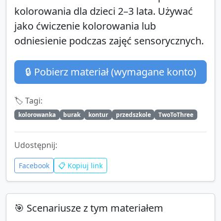
kolorowania dla dzieci 2–3 lata. Używać
jako ćwiczenie kolorowania lub
odniesienie podczas zajęć sensorycznych.
🔒 Pobierz materiał (wymagane konto)
🏷️ Tagi:
kolorowanka
burak
kontur
przedszkole
TwoToThree
Udostępnij:
Facebook
📋 Kopiuj link
🎯 Scenariusze z tym materiałem