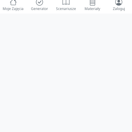
Moje Zajęcia
Generator
Scenariusze
Materiały
Zaloguj
© 2025 ZabawAIka.pl - Generator zajęć dla żłobka
Stworzone z ❤️ dla opiekunów i dzieci
Obserwuj nas na Facebooku!