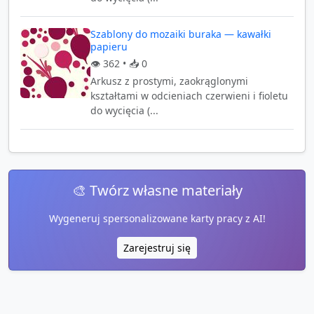
Szablony do mozaiki buraka — kawałki
papieru
👁️
362
• 📥
0
Arkusz z prostymi, zaokrąglonymi
kształtami w odcieniach czerwieni i fioletu
do wycięcia (...
🎨 Twórz własne materiały
Wygeneruj spersonalizowane karty pracy z AI!
Zarejestruj się