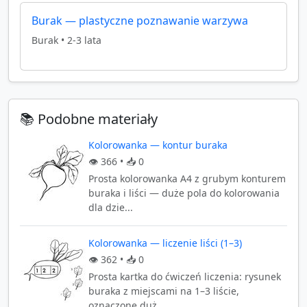
Burak — plastyczne poznawanie warzywa
Burak
•
2-3 lata
📚 Podobne materiały
Kolorowanka — kontur buraka
👁️
366
• 📥
0
Prosta kolorowanka A4 z grubym konturem
buraka i liści — duże pola do kolorowania
dla dzie...
Kolorowanka — liczenie liści (1–3)
👁️
362
• 📥
0
Prosta kartka do ćwiczeń liczenia: rysunek
buraka z miejscami na 1–3 liście,
oznaczone duż...