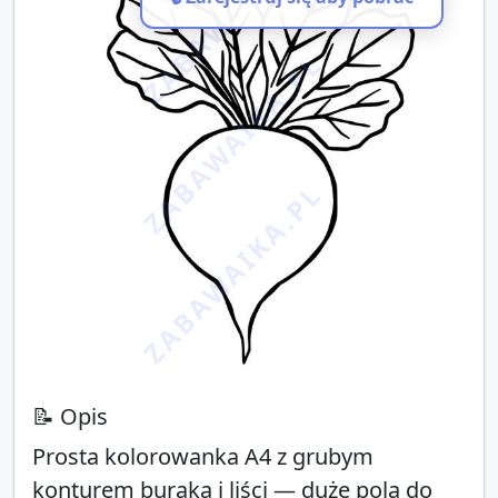
ZABAWAIKA.PL
ZABAWAIKA.PL
ZABAWAIKA.PL
📝 Opis
Prosta kolorowanka A4 z grubym
konturem buraka i liści — duże pola do