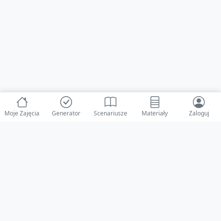
Moje Zajęcia
Generator
Scenariusze
Materiały
Zaloguj
© 2025 ZabawAIka.pl - Generator zajęć dla żłobka
Stworzone z ❤️ dla opiekunów i dzieci