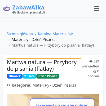
ZabawAIka
dla żłobków i przedszkoli
Strona główna
Katalog Materiałów
Materiały - Dzień Pisarza
Martwa natura — Przybory do pisania (flatlay)
Martwa natura — Przybory
👁️
329
wyświetleń
do pisania (flatlay)
📥
0
pobrań
Obrazek
2-3 lata
Dzień Pisarza
📂
Kategoria:
Materiały - Dzień Pisarza
🔒 Zarejestruj się aby pobrać