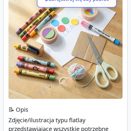
ZABAWAIKA.PL
ZABAWAIKA.PL
ZABAWAIKA.PL
📝 Opis
Zdjęcie/ilustracja typu flatlay
przedstawiające wszystkie potrzebne