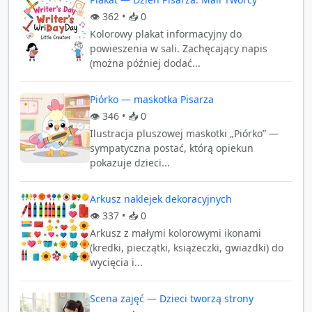
👁️
362
• 📥
0
Kolorowy plakat informacyjny do
powieszenia w sali. Zachęcający napis
(można później dodać...
Piórko — maskotka Pisarza
👁️
346
• 📥
0
Ilustracja pluszowej maskotki „Piórko” —
sympatyczna postać, którą opiekun
pokazuje dzieci...
Arkusz naklejek dekoracyjnych
👁️
337
• 📥
0
Arkusz z małymi kolorowymi ikonami
(kredki, pieczątki, książeczki, gwiazdki) do
wycięcia i...
Scena zajęć — Dzieci tworzą strony