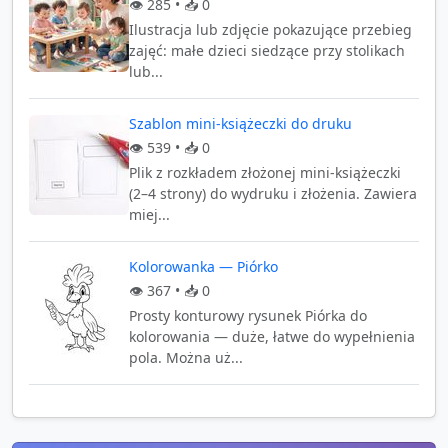
👁️
285
• 📥
0
Ilustracja lub zdjęcie pokazujące przebieg
zajęć: małe dzieci siedzące przy stolikach
lub...
Szablon mini-książeczki do druku
👁️
539
• 📥
0
Plik z rozkładem złożonej mini-książeczki
(2–4 strony) do wydruku i złożenia. Zawiera
miej...
Kolorowanka — Piórko
👁️
367
• 📥
0
Prosty konturowy rysunek Piórka do
kolorowania — duże, łatwe do wypełnienia
pola. Można uż...