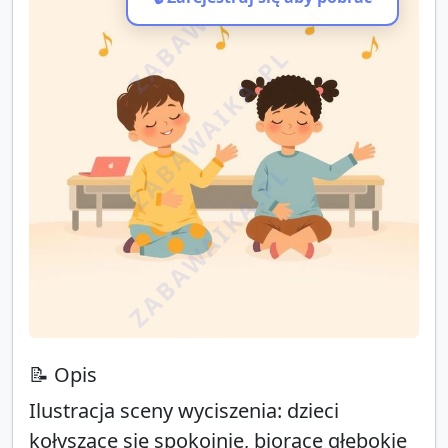
ZABAWAIKA.PL
ZABAWAIKA.PL
ZABAWAIKA.PL
📝 Opis
Ilustracja sceny wyciszenia: dzieci
kołyszące się spokojnie, biorące głębokie