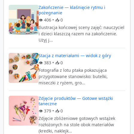
Zakończenie — klaśnięcie rytmu i
pożegnanie
👁️
406
• 📥
0
Ilustracja końcowej sceny zajęć: nauczyciel
i dzieci klaszczą razem na zakończenie.
Użyj j...
Stacja z materiałami — widok z góry
👁️
383
• 📥
0
Fotografia z lotu ptaka pokazująca
przygotowane stanowisko: butelki,
miseczki z ryżem, gro...
Zdjęcie produktów — Gotowe wstążki
taneczne
👁️
379
• 📥
0
Zdjęcie zbliżeniowe gotowych wstążek
rozłożonych na stole obok materiałów
(kredki, naklejk...