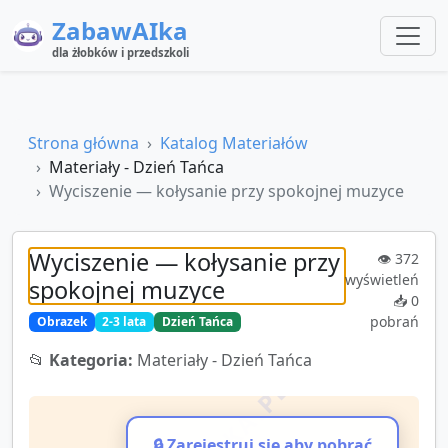
ZabawAIka
dla żłobków i przedszkoli
Strona główna
Katalog Materiałów
Materiały - Dzień Tańca
Wyciszenie — kołysanie przy spokojnej muzyce
Wyciszenie — kołysanie przy
👁️
372
wyświetleń
spokojnej muzyce
📥
0
pobrań
Obrazek
2-3 lata
Dzień Tańca
📂
Kategoria:
Materiały - Dzień Tańca
🔒 Zarejestruj się aby pobrać