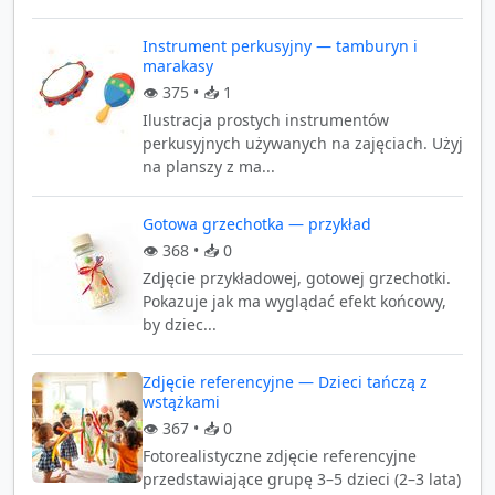
Instrument perkusyjny — tamburyn i
marakasy
👁️
375
• 📥
1
Ilustracja prostych instrumentów
perkusyjnych używanych na zajęciach. Użyj
na planszy z ma...
Gotowa grzechotka — przykład
👁️
368
• 📥
0
Zdjęcie przykładowej, gotowej grzechotki.
Pokazuje jak ma wyglądać efekt końcowy,
by dziec...
Zdjęcie referencyjne — Dzieci tańczą z
wstążkami
👁️
367
• 📥
0
Fotorealistyczne zdjęcie referencyjne
przedstawiające grupę 3–5 dzieci (2–3 lata)