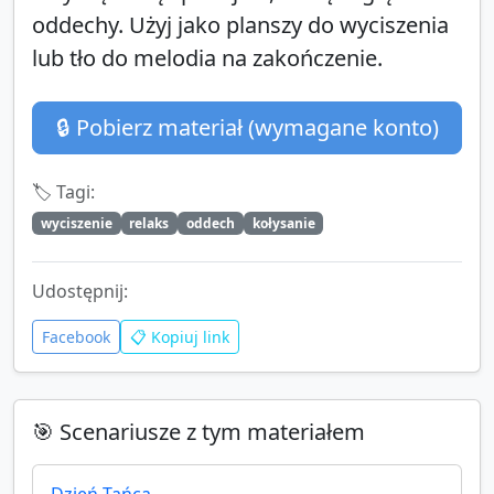
oddechy. Użyj jako planszy do wyciszenia
lub tło do melodia na zakończenie.
🔒 Pobierz materiał (wymagane konto)
🏷️ Tagi:
wyciszenie
relaks
oddech
kołysanie
Udostępnij:
Facebook
📋 Kopiuj link
🎯 Scenariusze z tym materiałem
Dzień Tańca