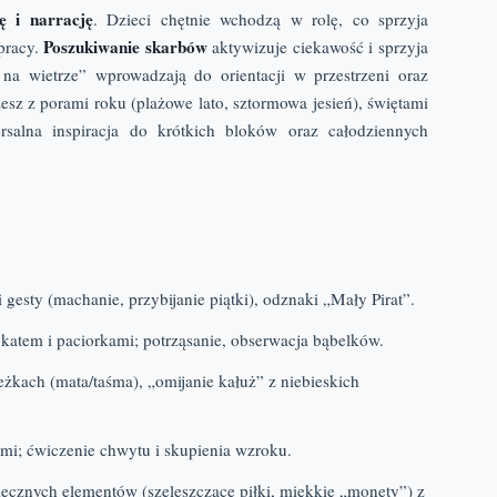
ę i narrację
. Dzieci chętnie wchodzą w rolę, co sprzyja
Poszukiwanie skarbów
pracy.
aktywizuje ciekawość i sprzyja
na wietrze” wprowadzają do orientacji w przestrzeni oraz
esz z porami roku (plażowe lato, sztormowa jesień), świętami
salna inspiracja do krótkich bloków oraz całodziennych
 gesty (machanie, przybijanie piątki), odznaki „Mały Pirat”.
katem i paciorkami; potrząsanie, obserwacja bąbelków.
żkach (mata/taśma), „omijanie kałuż” z niebieskich
ami; ćwiczenie chwytu i skupienia wzroku.
cznych elementów (szeleszczące piłki, miękkie „monety”) z