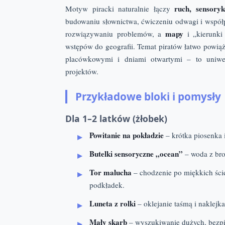
ruch, sensoryk
Motyw piracki naturalnie łączy
budowaniu słownictwa, ćwiczeniu odwagi i współ
mapy
rozwiązywaniu problemów, a
i „kierunki 
wstępów do geografii. Temat piratów łatwo powiąż
placówkowymi i dniami otwartymi – to uniwer
projektów.
Przykładowe bloki i pomysły
Dla 1–2 latków (żłobek)
Powitanie na pokładzie
– krótka piosenka i
Butelki sensoryczne „ocean”
– woda z bro
Tor malucha
– chodzenie po miękkich ście
podkładek.
Luneta z rolki
– oklejanie taśmą i naklejk
Mały skarb
– wyszukiwanie dużych, bezpie