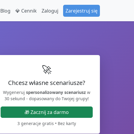
 Blog
💎 Cennik
Zaloguj
Zarejestruj się
🚀
Chcesz własne scenariusze?
Wygeneruj
spersonalizowany scenariusz
w
30 sekund - dopasowany do Twojej grupy!
🎁 Zacznij za darmo
3 generacje gratis • Bez karty