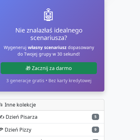
🤖
Nie znalazłaś idealnego
scenariusza?
Wygeneruj
własny scenariusz
dopasowany
do Twojej grupy w 30 sekund!
🎁 Zacznij za darmo
3 generacje gratis • Bez karty kredytowej
📂 Inne kolekcje
✍️
Dzień Pisarza
5
🍕
Dzień Pizzy
9