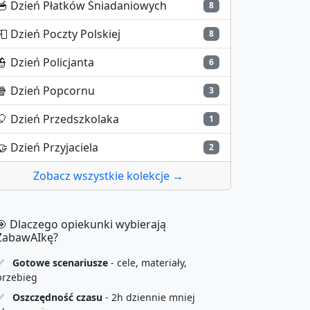
🥣
Dzień Płatków Śniadaniowych
8
📮
Dzień Poczty Polskiej
8
👮
Dzień Policjanta
6
🍿
Dzień Popcornu
3
🎈
Dzień Przedszkolaka
1
🤝
Dzień Przyjaciela
2
Zobacz wszystkie kolekcje →
🎯 Dlaczego opiekunki wybierają
ZabawAIkę?
✅
Gotowe scenariusze
- cele, materiały,
przebieg
✅
Oszczędność czasu
- 2h dziennie mniej