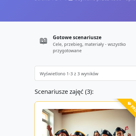
Gotowe scenariusze
📖
Cele, przebieg, materiały - wszystko
przygotowane
Wyświetlono
1
-
3
z
3
wyników
Scenariusze zajęć (
3
):
💎 P