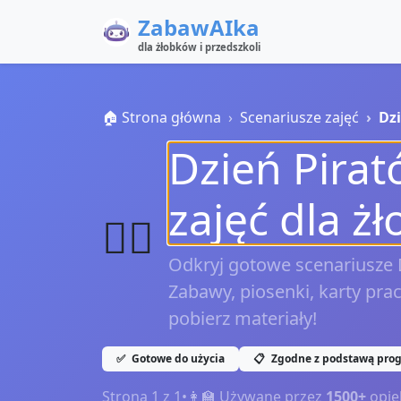
ZabawAIka
dla żłobków i przedszkoli
🏠 Strona główna
Scenariusze zajęć
Dz
Dzień Pirat
zajęć dla ż
🏴‍☠️
Odkryj gotowe scenariusze D
Zabawy, piosenki, karty prac
pobierz materiały!
✅
Gotowe do użycia
📋
Zgodne z podstawą pro
Strona
1
z
1
•
👩‍🏫 Używane przez
1500+
opie