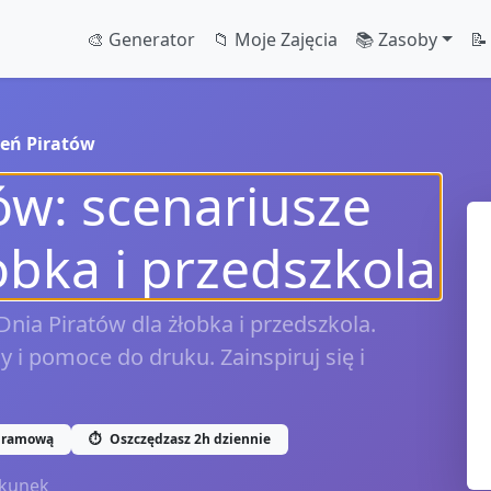
🎨 Generator
📁 Moje Zajęcia
📚 Zasoby
📝
ień Piratów
ów: scenariusze
łobka i przedszkola
nia Piratów dla żłobka i przedszkola.
y i pomoce do druku. Zainspiruj się i
gramową
⏱️
Oszczędzasz 2h dziennie
kunek