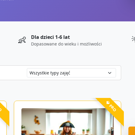
Dla dzieci 1-6 lat
👶
Dopasowane do wieku i możliwości
RO
💎 PRO