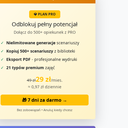
💎 PLAN PRO
Odblokuj pełny potencjał
Dołącz do 500+ opiekunek z PRO
✓
Nielimitowane generacje
scenariuszy
✓
Kopiuj 500+ scenariuszy
z biblioteki
✓
Eksport PDF
- profesjonalne wydruki
✓
21 typów premium
zajęć
29 zł
49 zł
/mies.
≈ 0,97 zł dziennie
🎁 7 dni za darmo →
Bez zobowiązań • Anuluj kiedy chcesz