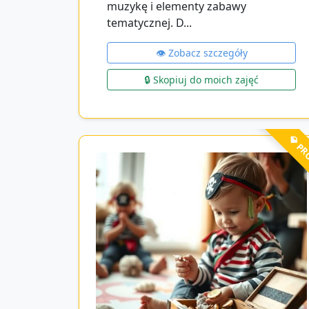
muzykę i elementy zabawy
tematycznej. D...
👁️ Zobacz szczegóły
🔒 Skopiuj do moich zajęć
💎 P