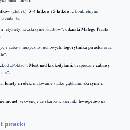
ka mała i duża).
atków
3–4 latków
5-latków
(żłobek),
i
, z konkretnymi
ać zadania.
ów
odznaki Małego Pirata
, etykiety na „skrzynie skarbów”,
,
a.
logorytmika piracka
ycje zabaw muzyczno-ruchowych,
oraz
ie”.
Most nad krokodylami
zabawy
szkód „Pokład”,
, bezpieczne
cean”.
lunety z rolek
skrzynie z
ta,
, malowanie statku gąbkami,
enie monet
lewo/prawo
, sekwencje ze skarbów, kierunki
na
.
 piracki