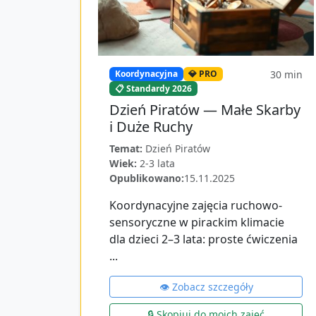
30
min
Koordynacyjna
💎 PRO
📋 Standardy 2026
Dzień Piratów — Małe Skarby
i Duże Ruchy
Temat:
Dzień Piratów
Wiek:
2-3 lata
Opublikowano:
15.11.2025
Koordynacyjne zajęcia ruchowo-
sensoryczne w pirackim klimacie
dla dzieci 2–3 lata: proste ćwiczenia
...
👁️ Zobacz szczegóły
🔒 Skopiuj do moich zajęć