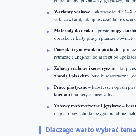
emocjonalny, poznawczy, językowy, motory
Warianty wiekowe
1–2 l
– aktywności dla
wskazówkami, jak upraszczać lub rozszerz
Materiały do druku
mapy skarb
– proste
obrazkowe karty pracy i plansze słownictw
Piosenki i rymowanki o piratach
– propoz
rytmizacje „hej-ho” do marszu po „pokładz
Zabawy ruchowe i sensoryczne
– tor prze
z wodą i piaskiem
, butelki sensoryczne „o
Prace plastyczne
– kapelusze i opaski pira
kartonu
i monety z masy solnej.
Zabawy matematyczne i językowe
licz
–
mapie, opowiadanie przygód na obrazkach
Dlaczego warto wybrać temat