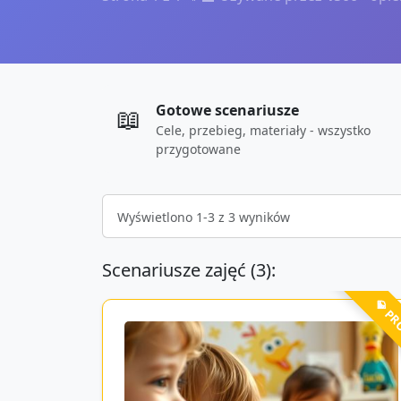
Gotowe scenariusze
📖
Cele, przebieg, materiały - wszystko
przygotowane
Wyświetlono
1
-
3
z
3
wyników
Scenariusze zajęć (
3
):
💎 P