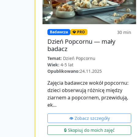
30
min
Badawcza
💎 PRO
Dzień Popcornu — mały
badacz
Temat:
Dzień Popcornu
Wiek:
4-5 lat
Opublikowano:
24.11.2025
Zajęcia badawcze wokół popcornu:
dzieci obserwują różnicę między
ziarnem a popcornem, przewidują,
ek...
👁️ Zobacz szczegóły
🔒 Skopiuj do moich zajęć