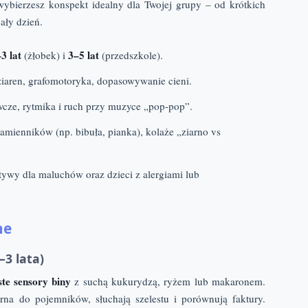
wybierzesz konspekt idealny dla Twojej grupy – od krótkich
ały dzień.
3 lat
3–5 lat
(żłobek) i
(przedszkole).
 ziaren, grafomotoryka, dopasowywanie cieni.
cze, rytmika i ruch przy muzyce „pop-pop”.
amienników (np. bibuła, pianka), kolaże „ziarno vs
ywy dla maluchów oraz dzieci z alergiami lub
ne
3 lata)
ste sensory biny
z suchą kukurydzą, ryżem lub makaronem.
iarna do pojemników, słuchają szelestu i porównują faktury.