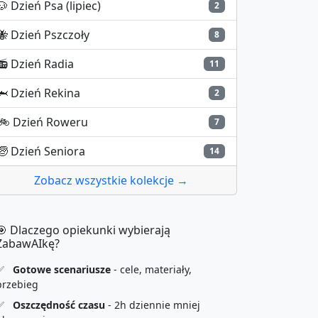
🐶
Dzień Psa (lipiec)
2
🐝
Dzień Pszczoły
8
📻
Dzień Radia
11
🦈
Dzień Rekina
2
🚲
Dzień Roweru
7
🧓
Dzień Seniora
14
Zobacz wszystkie kolekcje →
🎯 Dlaczego opiekunki wybierają
ZabawAIkę?
✅
Gotowe scenariusze
- cele, materiały,
przebieg
✅
Oszczędność czasu
- 2h dziennie mniej