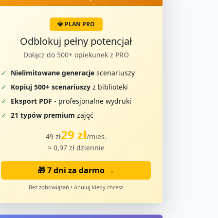
💎 PLAN PRO
Odblokuj pełny potencjał
Dołącz do 500+ opiekunek z PRO
✓
Nielimitowane generacje
scenariuszy
✓
Kopiuj 500+ scenariuszy
z biblioteki
✓
Eksport PDF
- profesjonalne wydruki
✓
21 typów premium
zajęć
29 zł
49 zł
/mies.
≈ 0,97 zł dziennie
🎁 7 dni za darmo →
Bez zobowiązań • Anuluj kiedy chcesz