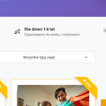
Dla dzieci 1-6 lat
👶
Dopasowane do wieku i możliwości
RO
💎 PRO