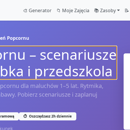
🎨 Generator
📁 Moje Zajęcia
📚 Zasoby
📝
ień Popcornu
rnu – scenariusze
obka i przedszkola
cornu dla maluchów 1–5 lat. Rytmika,
bawy. Pobierz scenariusze i zaplanuj
gramową
⏱️
Oszczędzasz 2h dziennie
kunek