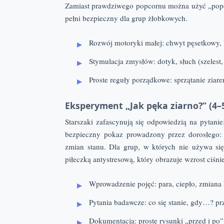
Zamiast prawdziwego popcornu można użyć „popco
pełni bezpieczny dla grup żłobkowych.
Rozwój motoryki małej: chwyt pęsetkowy,
Stymulacja zmysłów: dotyk, słuch (szelest, 
Proste reguły porządkowe: sprzątanie ziar
Eksperyment „Jak pęka ziarno?” (4–5
Starszaki zafascynują się odpowiedzią na pytani
bezpieczny pokaz prowadzony przez dorosłego:
zmian stanu. Dla grup, w których nie używa się
piłeczką antystresową, który obrazuje wzrost ciśni
Wprowadzenie pojęć: para, ciepło, zmiana k
Pytania badawcze: co się stanie, gdy…? pr
Dokumentacja: proste rysunki „przed i po”