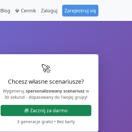
 Blog
💎 Cennik
Zaloguj
Zarejestruj się
🚀
Chcesz własne scenariusze?
Wygeneruj
spersonalizowany scenariusz
w
30 sekund - dopasowany do Twojej grupy!
🎁 Zacznij za darmo
3 generacje gratis • Bez karty