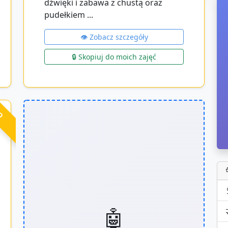
dźwięki i zabawa z chustą oraz
pudełkiem ...
👁️ Zobacz szczegóły
🔒 Skopiuj do moich zajęć
RO
🤖