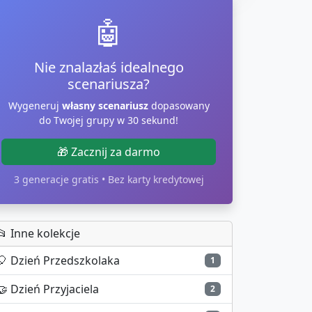
🤖
Nie znalazłaś idealnego
scenariusza?
Wygeneruj
własny scenariusz
dopasowany
do Twojej grupy w 30 sekund!
🎁 Zacznij za darmo
3 generacje gratis • Bez karty kredytowej
📂 Inne kolekcje
🎈
Dzień Przedszkolaka
1
🤝
Dzień Przyjaciela
2