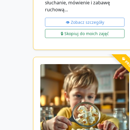
słuchanie, mówienie i zabawę
ruchową...
👁️ Zobacz szczegóły
🔒 Skopiuj do moich zajęć
💎 P