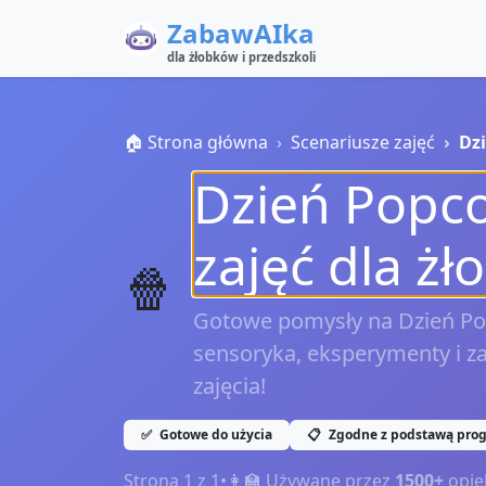
ZabawAIka
dla żłobków i przedszkoli
🏠 Strona główna
Scenariusze zajęć
Dz
Dzień Popco
zajęć dla żł
🍿
Gotowe pomysły na Dzień Pop
sensoryka, eksperymenty i za
zajęcia!
✅
Gotowe do użycia
📋
Zgodne z podstawą pro
Strona
1
z
1
•
👩‍🏫 Używane przez
1500+
opie