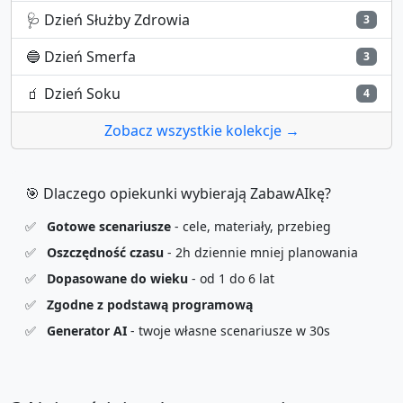
🩺
Dzień Służby Zdrowia
3
🔵
Dzień Smerfa
3
🧃
Dzień Soku
4
Zobacz wszystkie kolekcje →
🎯 Dlaczego opiekunki wybierają ZabawAIkę?
✅
Gotowe scenariusze
- cele, materiały, przebieg
✅
Oszczędność czasu
- 2h dziennie mniej planowania
✅
Dopasowane do wieku
- od 1 do 6 lat
✅
Zgodne z podstawą programową
✅
Generator AI
- twoje własne scenariusze w 30s