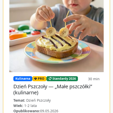
30
min
Kulinarna
💎 PRO
📋 Standardy 2026
Dzień Pszczoły — „Małe pszczółki”
(kulinarne)
Temat:
Dzień Pszczoły
Wiek:
1-2 lata
Opublikowano:
09.05.2026