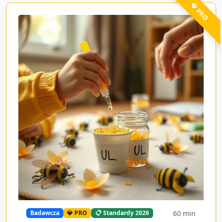
💎 PRO
60
min
Badawcza
💎 PRO
📋 Standardy 2026