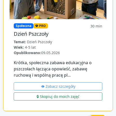
30
min
Społeczna
💎 PRO
Dzień Pszczoły
Temat:
Dzień Pszczoły
Wiek:
4-5 lat
Opublikowano:
09.05.2026
Krótka, społeczna zabawa edukacyjna o
pszczołach łącząca opowieść, zabawę
ruchową i wspólną pracę pl...
👁️ Zobacz szczegóły
🔒 Skopiuj do moich zajęć