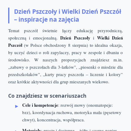
Dzień Pszczoły i Wielki Dzień Pszczół
– inspiracje na zajęcia
Temat pszczół świetnie łączy edukację przyrodniczą,
Dzień Pszczoły
Wielki Dzień
społeczną i emocjonalną.
i
Pszczół
(w Polsce obchodzony 8 sierpnia) to idealna okazja,
by uczyć dzieci o roli zapylaczy, pracy w zespole i dbaniu o
środowisko. W naszych propozycjach znajdziesz m.in.
„zabawy o pszczołach dla 3-latków”, „piosenki o miodzie dla
przedszkolaków”, „karty pracy pszczoła – liczenie i kolory”
oraz krótkie aktywności dla grup mieszanych wiekowo.
Co znajdziesz w scenariuszach
Cele i kompetencje
: rozwój mowy (onomatopeje:
bzz), koordynacja ruchowa, motoryka mała (pęsetowy
chwyt), koncentracja, współpraca.
Materiały
: proste i dostępne – żółty i czarny papier,