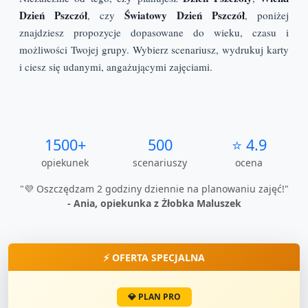
Dzień Pszczół
Światowy Dzień Pszczół
, czy
, poniżej
znajdziesz propozycje dopasowane do wieku, czasu i
możliwości Twojej grupy. Wybierz scenariusz, wydrukuj karty
i ciesz się udanymi, angażującymi zajęciami.
1500+
500
⭐ 4.9
opiekunek
scenariuszy
ocena
"💜 Oszczędzam 2 godziny dziennie na planowaniu zajęć!"
- Ania, opiekunka z Żłobka Maluszek
⚡ OFERTA SPECJALNA
💎 PLAN PRO