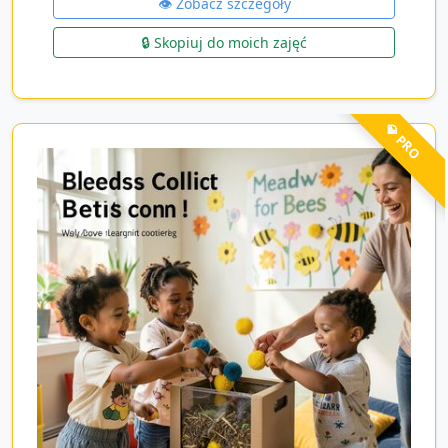
👁️ Zobacz szczegóły
🔒 Skopiuj do moich zajęć
💎 PRO