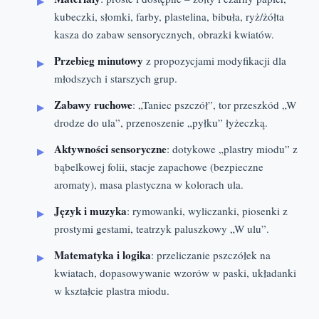
kubeczki, słomki, farby, plastelina, bibuła, ryż/żółta
kasza do zabaw sensorycznych, obrazki kwiatów.
Przebieg minutowy
z propozycjami modyfikacji dla
młodszych i starszych grup.
Zabawy ruchowe
: „Taniec pszczół”, tor przeszkód „W
drodze do ula”, przenoszenie „pyłku” łyżeczką.
Aktywności sensoryczne
: dotykowe „plastry miodu” z
bąbelkowej folii, stacje zapachowe (bezpieczne
aromaty), masa plastyczna w kolorach ula.
Język i muzyka
: rymowanki, wyliczanki, piosenki z
prostymi gestami, teatrzyk paluszkowy „W ulu”.
Matematyka i logika
: przeliczanie pszczółek na
kwiatach, dopasowywanie wzorów w paski, układanki
w kształcie plastra miodu.