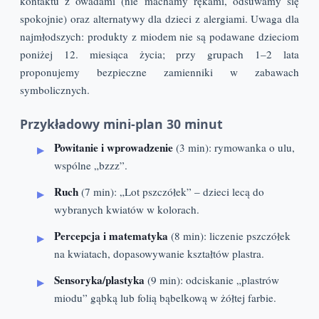
kontaktu z owadami (nie machamy rękami, odsuwamy się
spokojnie) oraz alternatywy dla dzieci z alergiami. Uwaga dla
najmłodszych: produkty z miodem nie są podawane dzieciom
poniżej 12. miesiąca życia; przy grupach 1–2 lata
proponujemy bezpieczne zamienniki w zabawach
symbolicznych.
Przykładowy mini-plan 30 minut
Powitanie i wprowadzenie
(3 min): rymowanka o ulu,
wspólne „bzzz”.
Ruch
(7 min): „Lot pszczółek” – dzieci lecą do
wybranych kwiatów w kolorach.
Percepcja i matematyka
(8 min): liczenie pszczółek
na kwiatach, dopasowywanie kształtów plastra.
Sensoryka/plastyka
(9 min): odciskanie „plastrów
miodu” gąbką lub folią bąbelkową w żółtej farbie.