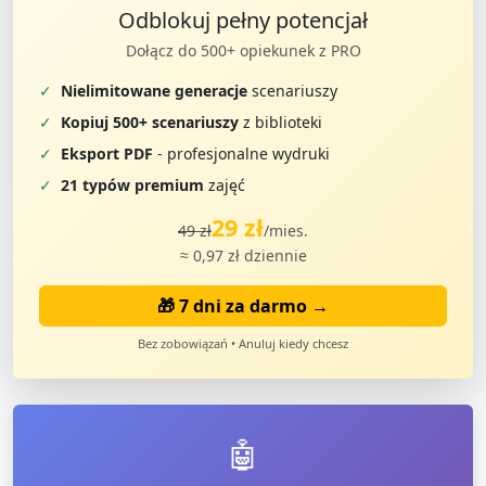
Odblokuj pełny potencjał
Dołącz do 500+ opiekunek z PRO
✓
Nielimitowane generacje
scenariuszy
✓
Kopiuj 500+ scenariuszy
z biblioteki
✓
Eksport PDF
- profesjonalne wydruki
✓
21 typów premium
zajęć
29 zł
49 zł
/mies.
≈ 0,97 zł dziennie
🎁 7 dni za darmo →
Bez zobowiązań • Anuluj kiedy chcesz
🤖