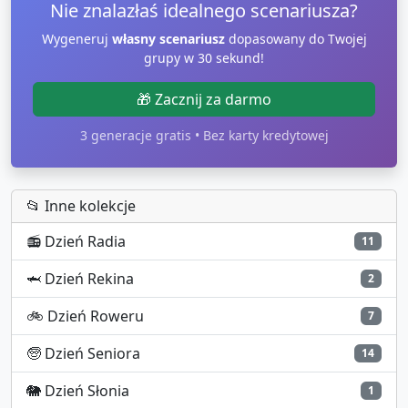
Nie znalazłaś idealnego scenariusza?
Wygeneruj
własny scenariusz
dopasowany do Twojej
grupy w 30 sekund!
🎁 Zacznij za darmo
3 generacje gratis • Bez karty kredytowej
📂 Inne kolekcje
📻
Dzień Radia
11
🦈
Dzień Rekina
2
🚲
Dzień Roweru
7
🧓
Dzień Seniora
14
🐘
Dzień Słonia
1