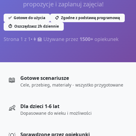
propozycje i zaplanuj zajęcia!
✅
Gotowe do użycia
📋
Zgodne z podstawą programową
⏱️
Oszczędzasz 2h dziennie
Strona
1
z
1
•
👩‍🏫 Używane przez
1500+
opiekunek
📖
Gotowe scenariusze
Cele, przebieg, materiały - wszystko przygotowane
👶
Dla dzieci 1-6 lat
Dopasowane do wieku i możliwości
Sprawdzone przez opiekunki