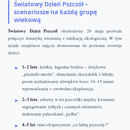
Światowy Dzień Pszczół –
scenariusze na każdą grupę
wiekową
Światowy Dzień Pszczół
obchodzony 20 maja pozwala
połączyć tematykę wiosenną z edukacją ekologiczną. W tym
dziale znajdziesz zajęcia dostosowane do poziomu rozwoju
dzieci:
1–2 lata
: krótkie, łagodne bodźce – dotykowe
„plasterki miodu”, dmuchanie skrzydełek z bibuły,
proste naśladowanie dźwięków bzzz; 10–15 minut
wprowadzania + swobodna eksploracja.
2–3 lata
: zabawy w lot pszczółki między kwiatami,
segregowanie żółtych i czarnych elementów,
malowanie paluszkami „pyłku”.
4–5 lat
: mini-eksperyment „co lubią pszczoły?”