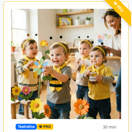
💎 PRO
30
min
Teatralna
💎 PRO