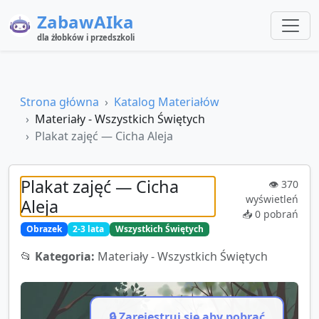
ZabawAIka
dla żłobków i przedszkoli
Strona główna
Katalog Materiałów
Materiały - Wszystkich Świętych
Plakat zajęć — Cicha Aleja
Plakat zajęć — Cicha
👁️
370
wyświetleń
Aleja
📥
0
pobrań
Obrazek
2-3 lata
Wszystkich Świętych
📂
Kategoria:
Materiały - Wszystkich Świętych
🔒 Zarejestruj się aby pobrać