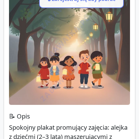
ZABAWAIKA.PL
ZABAWAIKA.PL
ZABAWAIKA.PL
📝 Opis
Spokojny plakat promujący zajęcia: alejka
z dziećmi (2–3 lata) maszerującymi z