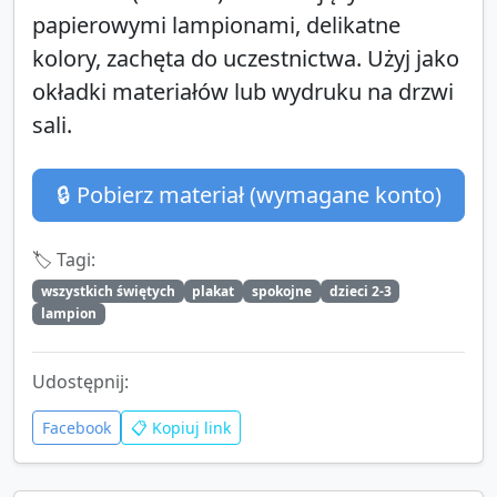
papierowymi lampionami, delikatne
kolory, zachęta do uczestnictwa. Użyj jako
okładki materiałów lub wydruku na drzwi
sali.
🔒 Pobierz materiał (wymagane konto)
🏷️ Tagi:
wszystkich świętych
plakat
spokojne
dzieci 2-3
lampion
Udostępnij:
Facebook
📋 Kopiuj link