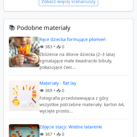
Zobacz więcej scenariuszy
📚 Podobne materiały
Ręce dziecka formujące płomień
👁️
383
• 📥
0
Zbliżenie na dłonie dziecka (2–3 lata)
zgniatające małe kwadraciki bibuły,
pokazujące ćwic...
Materiały - flat lay
👁️
369
• 📥
0
Fotografia przedstawiająca z góry
wszystkie potrzebne materiały: karton A4,
wycięte prosto...
Zdjęcie stacji: Wodne latarenki
👁️
367
• 📥
0