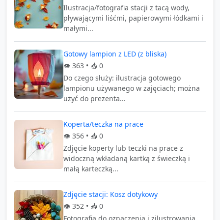
Ilustracja/fotografia stacji z tacą wody,
pływającymi liśćmi, papierowymi łódkami i
małymi...
Gotowy lampion z LED (z bliska)
👁️
363
• 📥
0
Do czego służy: ilustracja gotowego
lampionu używanego w zajęciach; można
użyć do prezenta...
Koperta/teczka na prace
👁️
356
• 📥
0
Zdjęcie koperty lub teczki na prace z
widoczną wkładaną kartką z świeczką i
małą karteczką...
Zdjęcie stacji: Kosz dotykowy
👁️
352
• 📥
0
Fotografia do oznaczenia i zilustrowania