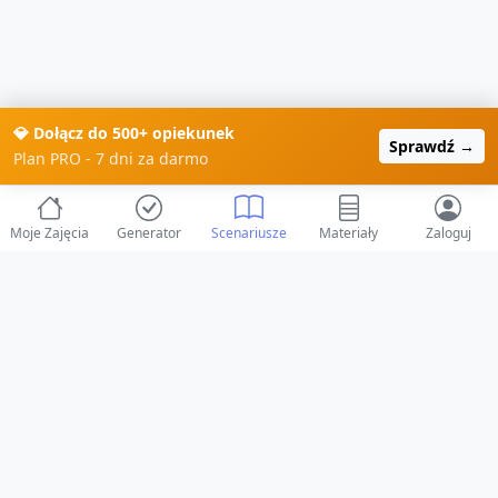
💎 Dołącz do 500+ opiekunek
Sprawdź →
Plan PRO - 7 dni za darmo
Moje Zajęcia
Generator
Scenariusze
Materiały
Zaloguj
© 2025 ZabawAIka.pl - Generator zajęć dla żłobka
Stworzone z ❤️ dla opiekunów i dzieci
Obserwuj nas na Facebooku!