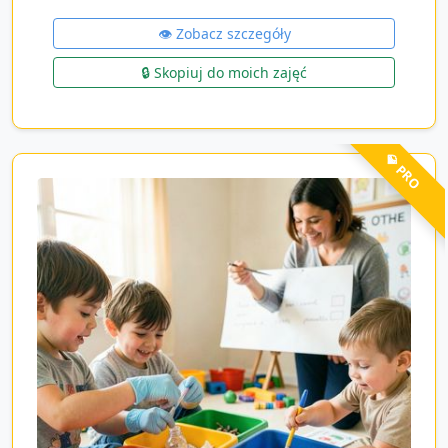
👁️ Zobacz szczegóły
🔒 Skopiuj do moich zajęć
💎 PRO