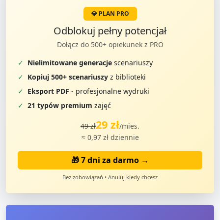
💎 PLAN PRO
Odblokuj pełny potencjał
Dołącz do 500+ opiekunek z PRO
✓
Nielimitowane generacje
scenariuszy
✓
Kopiuj 500+ scenariuszy
z biblioteki
✓
Eksport PDF
- profesjonalne wydruki
✓
21 typów premium
zajęć
29 zł
49 zł
/mies.
≈ 0,97 zł dziennie
🎁 7 dni za darmo →
Bez zobowiązań • Anuluj kiedy chcesz