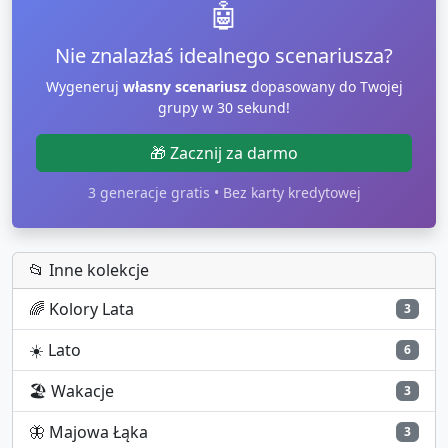
🤖
Nie znalazłaś idealnego scenariusza?
Wygeneruj
własny scenariusz
dopasowany do Twojej
grupy w 30 sekund!
🎁 Zacznij za darmo
3 generacje gratis • Bez karty kredytowej
📂 Inne kolekcje
🌈
Kolory Lata
3
☀️
Lato
6
🏖️
Wakacje
3
🦋
Majowa Łąka
3