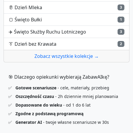
🥛
Dzień Mleka
3
🍞
Święto Bułki
1
✈️
Święto Służby Ruchu Lotniczego
3
👔
Dzień bez Krawata
2
Zobacz wszystkie kolekcje →
🎯 Dlaczego opiekunki wybierają ZabawAIkę?
✅
Gotowe scenariusze
- cele, materiały, przebieg
✅
Oszczędność czasu
- 2h dziennie mniej planowania
✅
Dopasowane do wieku
- od 1 do 6 lat
✅
Zgodne z podstawą programową
✅
Generator AI
- twoje własne scenariusze w 30s