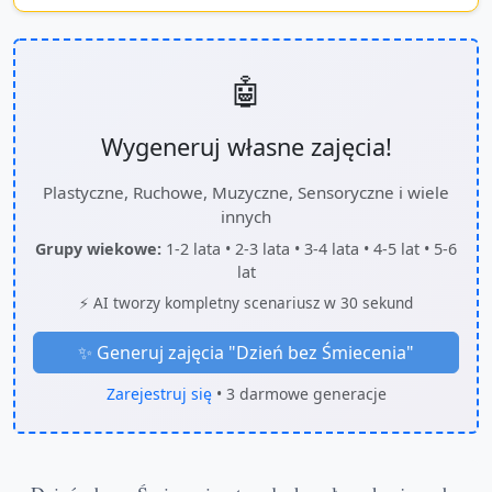
🤖
Wygeneruj własne zajęcia!
Plastyczne, Ruchowe, Muzyczne, Sensoryczne i wiele
innych
Grupy wiekowe:
1-2 lata • 2-3 lata • 3-4 lata • 4-5 lat • 5-6
lat
⚡ AI tworzy kompletny scenariusz w 30 sekund
✨ Generuj zajęcia "
Dzień bez Śmiecenia
"
Zarejestruj się
• 3 darmowe generacje