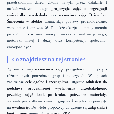
przedszkolnym dzieci chłoną nawyki przez działanie i
propozycje zajęć o segregacji
naśladownictwo, dlatego
śmieci dla przedszkola
scenariusz zajęć Dzień bez
oraz
Śmiecenia w żłobku
wzmacniają postawy proekologiczne,
współpracę i sprawczość. To także okazja do pracy metodą
projektu, rozwijania mowy, myślenia matematycznego,
motoryki małej i dużej oraz kompetencji społeczno-
emocjonalnych.
Co znajdziesz na tej stronie?
scenariusze zajęć
Zgromadziliśmy
przygotowane z myślą o
różnorodnych potrzebach grup i nauczycieli. W opisach
cele ogólne i szczegółowe
odniesień do
znajdziesz
, sugestie
podstawy programowej wychowania przedszkolnego
,
przebieg zajęć krok po kroku
potrzebne materiały
,
,
warianty pracy dla mieszanych grup wiekowych oraz pomysły
ewaluację
załączniki i
na
. Do wielu propozycji dołączone są
karty pracy
wydruku PDF
, gotowe do
.