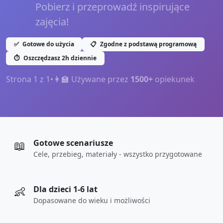
Pobierz i przeprowadź inspirujące
zajęcia!
✅
Gotowe do użycia
📋
Zgodne z podstawą programową
⏱️
Oszczędzasz 2h dziennie
Strona
1
z
1
•
👩‍🏫 Używane przez
1500+
opiekunek
📖
Gotowe scenariusze
Cele, przebieg, materiały - wszystko przygotowane
👶
Dla dzieci 1-6 lat
Dopasowane do wieku i możliwości