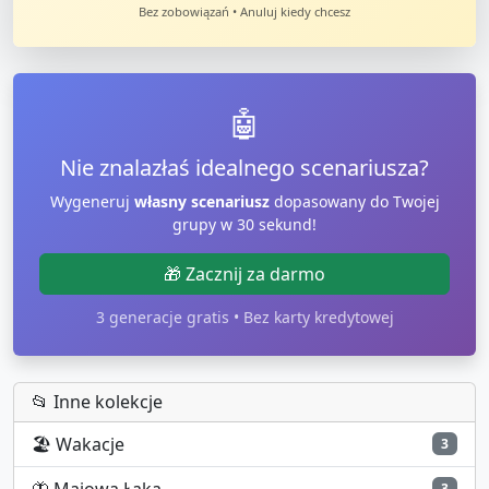
Bez zobowiązań • Anuluj kiedy chcesz
🤖
Nie znalazłaś idealnego scenariusza?
Wygeneruj
własny scenariusz
dopasowany do Twojej
grupy w 30 sekund!
🎁 Zacznij za darmo
3 generacje gratis • Bez karty kredytowej
📂 Inne kolekcje
🏖️
Wakacje
3
🦋
Majowa Łąka
3