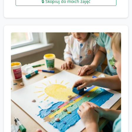
🔒 Skopiuj do moich zajęć