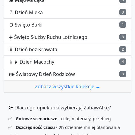
🥛
Dzień Mleka
3
🍞
Święto Bułki
1
✈️
Święto Służby Ruchu Lotniczego
3
👔
Dzień bez Krawata
2
👩‍👧
Dzień Macochy
4
👪
Światowy Dzień Rodziców
3
Zobacz wszystkie kolekcje →
🎯 Dlaczego opiekunki wybierają ZabawAIkę?
✅
Gotowe scenariusze
- cele, materiały, przebieg
✅
Oszczędność czasu
- 2h dziennie mniej planowania