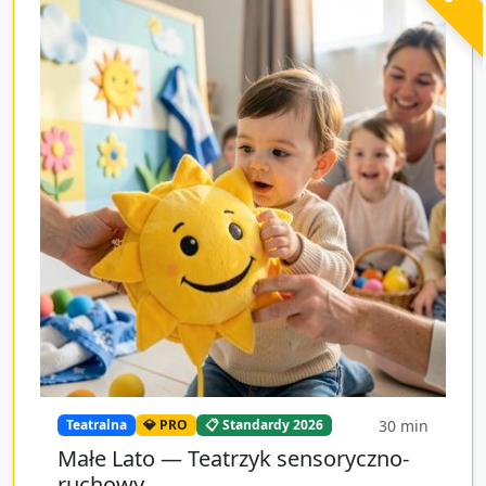
30
min
Teatralna
💎 PRO
📋 Standardy 2026
Małe Lato — Teatrzyk sensoryczno-
ruchowy