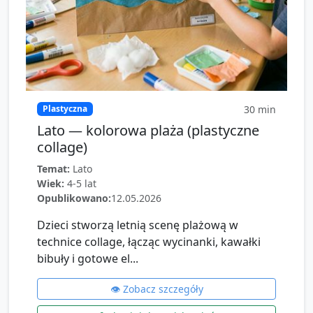
30
min
Plastyczna
Lato — kolorowa plaża (plastyczne
collage)
Temat:
Lato
Wiek:
4-5 lat
Opublikowano:
12.05.2026
Dzieci stworzą letnią scenę plażową w
technice collage, łącząc wycinanki, kawałki
bibuły i gotowe el...
👁️ Zobacz szczegóły