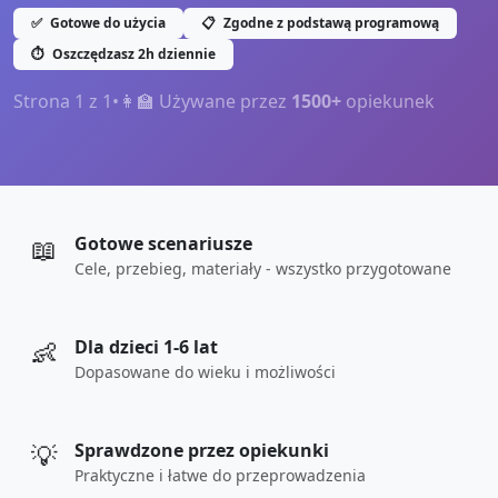
✅
Gotowe do użycia
📋
Zgodne z podstawą programową
⏱️
Oszczędzasz 2h dziennie
Strona
1
z
1
•
👩‍🏫 Używane przez
1500+
opiekunek
📖
Gotowe scenariusze
Cele, przebieg, materiały - wszystko przygotowane
👶
Dla dzieci 1-6 lat
Dopasowane do wieku i możliwości
💡
Sprawdzone przez opiekunki
Praktyczne i łatwe do przeprowadzenia