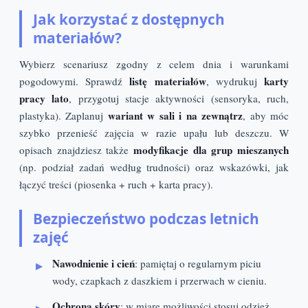
Jak korzystać z dostępnych
materiałów?
Wybierz scenariusz zgodny z celem dnia i warunkami
listę materiałów
karty
pogodowymi. Sprawdź
, wydrukuj
pracy lato
, przygotuj stacje aktywności (sensoryka, ruch,
wariant w sali i na zewnątrz
plastyka). Zaplanuj
, aby móc
szybko przenieść zajęcia w razie upału lub deszczu. W
modyfikacje dla grup mieszanych
opisach znajdziesz także
(np. podział zadań według trudności) oraz wskazówki, jak
łączyć treści (piosenka + ruch + karta pracy).
Bezpieczeństwo podczas letnich
zajęć
Nawodnienie i cień
: pamiętaj o regularnym piciu
wody, czapkach z daszkiem i przerwach w cieniu.
Ochrona skóry
: w miarę możliwości stosuj odzież