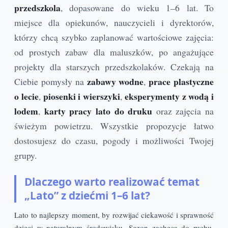
przedszkola
, dopasowane do wieku 1–6 lat. To
miejsce dla opiekunów, nauczycieli i dyrektorów,
którzy chcą szybko zaplanować wartościowe zajęcia:
od prostych zabaw dla maluszków, po angażujące
projekty dla starszych przedszkolaków. Czekają na
zabawy wodne
prace plastyczne
Ciebie pomysły na
,
o lecie
piosenki i wierszyki
eksperymenty z wodą i
,
,
lodem
karty pracy lato do druku
,
oraz zajęcia na
świeżym powietrzu. Wszystkie propozycje łatwo
dostosujesz do czasu, pogody i możliwości Twojej
grupy.
Dlaczego warto realizować temat
„Lato” z dziećmi 1–6 lat?
Lato to najlepszy moment, by rozwijać ciekawość i sprawność
dzieci w naturalnym środowisku. Sezon zachęca do ruchu,