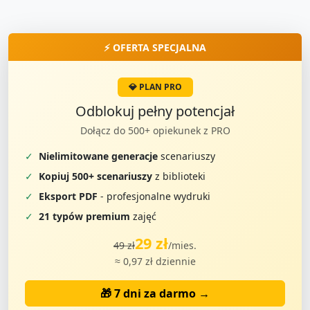
⚡ OFERTA SPECJALNA
💎 PLAN PRO
Odblokuj pełny potencjał
Dołącz do 500+ opiekunek z PRO
✓
Nielimitowane generacje
scenariuszy
✓
Kopiuj 500+ scenariuszy
z biblioteki
✓
Eksport PDF
- profesjonalne wydruki
✓
21 typów premium
zajęć
29 zł
49 zł
/mies.
≈ 0,97 zł dziennie
🎁 7 dni za darmo →