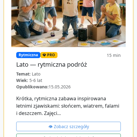
15
min
Rytmiczna
💎 PRO
Lato — rytmiczna podróż
Temat:
Lato
Wiek:
5-6 lat
Opublikowano:
15.05.2026
Krótka, rytmiczna zabawa inspirowana
letnimi zjawiskami: słońcem, wiatrem, falami
i deszczem. Zajęci...
👁️ Zobacz szczegóły