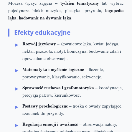
tydzień tematyczny
Możesz łączyć zajęcia w
lub wybrać
logopedia
pojedyncze bloki: muzyka, plastyka, przyroda,
łąka
kodowanie na dywanie łąka
,
.
Efekty edukacyjne
Rozwój językowy
– słownictwo: łąka, kwiat, łodyga,
nektar, pszczoła, motyl, koniczyna; budowanie zdań i
opowiadanie obserwacji.
Matematyka i myślenie logiczne
– liczenie,
porównywanie, klasyfikowanie, sekwencje.
Sprawność ruchowa i grafomotoryka
– koordynacja,
precyzja palców, kierunkowość.
Postawy proekologiczne
– troska o owady zapylające,
szacunek do przyrody.
Regulacja emocji i uważność
– obserwacja natury,
spokojne ćwiczenia oddechowe przy „dźwiękach