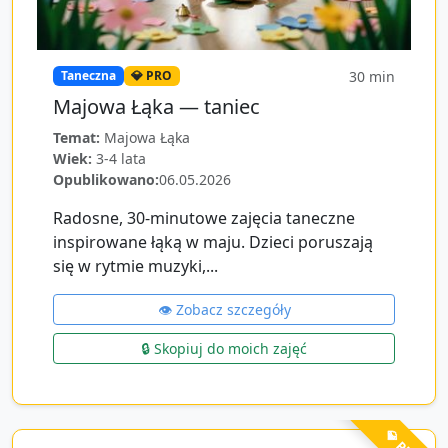
30
min
Taneczna
💎 PRO
Majowa Łąka — taniec
Temat:
Majowa Łąka
Wiek:
3-4 lata
Opublikowano:
06.05.2026
Radosne, 30‑minutowe zajęcia taneczne
inspirowane łąką w maju. Dzieci poruszają
się w rytmie muzyki,...
👁️ Zobacz szczegóły
🔒 Skopiuj do moich zajęć
💎 PRO