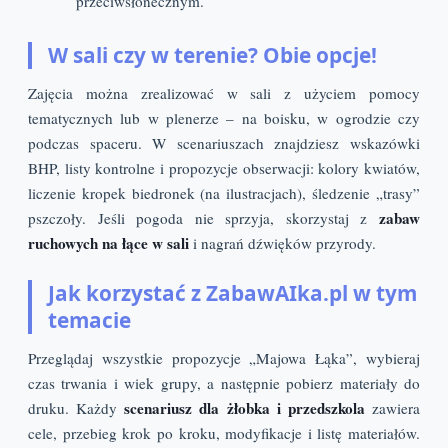
przeciwsłonecznym.
W sali czy w terenie? Obie opcje!
Zajęcia można zrealizować w sali z użyciem pomocy
tematycznych lub w plenerze – na boisku, w ogrodzie czy
podczas spaceru. W scenariuszach znajdziesz wskazówki
BHP, listy kontrolne i propozycje obserwacji: kolory kwiatów,
liczenie kropek biedronek (na ilustracjach), śledzenie „trasy”
zabaw
pszczoły. Jeśli pogoda nie sprzyja, skorzystaj z
ruchowych na łące w sali
i nagrań dźwięków przyrody.
Jak korzystać z ZabawAIka.pl w tym
temacie
Przeglądaj wszystkie propozycje „Majowa Łąka”, wybieraj
czas trwania i wiek grupy, a następnie pobierz materiały do
scenariusz dla żłobka i przedszkola
druku. Każdy
zawiera
cele, przebieg krok po kroku, modyfikacje i listę materiałów.