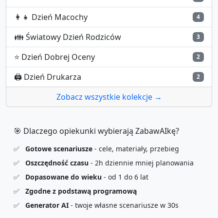
👩‍👧
Dzień Macochy
4
👪
Światowy Dzień Rodziców
3
⭐
Dzień Dobrej Oceny
2
🖨️
Dzień Drukarza
2
Zobacz wszystkie kolekcje →
🎯 Dlaczego opiekunki wybierają ZabawAIkę?
✅
Gotowe scenariusze
- cele, materiały, przebieg
✅
Oszczędność czasu
- 2h dziennie mniej planowania
✅
Dopasowane do wieku
- od 1 do 6 lat
✅
Zgodne z podstawą programową
✅
Generator AI
- twoje własne scenariusze w 30s