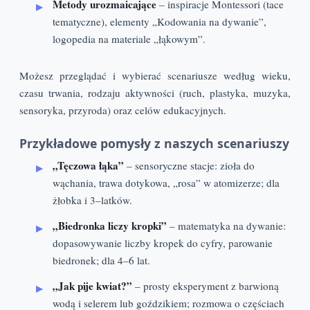
Metody urozmaicające
– inspiracje Montessori (tace
tematyczne), elementy „Kodowania na dywanie”,
logopedia na materiale „łąkowym”.
Możesz przeglądać i wybierać scenariusze według wieku,
czasu trwania, rodzaju aktywności (ruch, plastyka, muzyka,
sensoryka, przyroda) oraz celów edukacyjnych.
Przykładowe pomysły z naszych scenariuszy
„Tęczowa łąka”
– sensoryczne stacje: zioła do
wąchania, trawa dotykowa, „rosa” w atomizerze; dla
żłobka i 3–latków.
„Biedronka liczy kropki”
– matematyka na dywanie:
dopasowywanie liczby kropek do cyfry, parowanie
biedronek; dla 4–6 lat.
„Jak pije kwiat?”
– prosty eksperyment z barwioną
wodą i selerem lub goździkiem; rozmowa o częściach