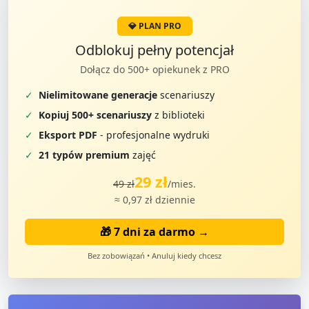
💎 PLAN PRO
Odblokuj pełny potencjał
Dołącz do 500+ opiekunek z PRO
✓
Nielimitowane generacje
scenariuszy
✓
Kopiuj 500+ scenariuszy
z biblioteki
✓
Eksport PDF
- profesjonalne wydruki
✓
21 typów premium
zajęć
29 zł
49 zł
/mies.
≈ 0,97 zł dziennie
🎁 7 dni za darmo →
Bez zobowiązań • Anuluj kiedy chcesz