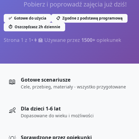
Pobierz i poprowadź zajęcia już dziś!
✅
Gotowe do użycia
📋
Zgodne z podstawą programową
⏱️
Oszczędzasz 2h dziennie
Strona
1
z
1
•
👩‍🏫 Używane przez
1500+
opiekunek
📖
Gotowe scenariusze
Cele, przebieg, materiały - wszystko przygotowane
👶
Dla dzieci 1-6 lat
Dopasowane do wieku i możliwości
Sprawdzone przez opiekunki