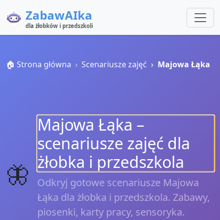
ZabawAIka
dla żłobków i przedszkoli
🏠 Strona główna
Scenariusze zajęć
Majowa Łąka
Majowa Łąka –
scenariusze zajęć dla
żłobka i przedszkola
🦋
Odkryj gotowe scenariusze Majowa
Łąka dla żłobka i przedszkola. Zabawy,
piosenki, karty pracy, sensoryka.