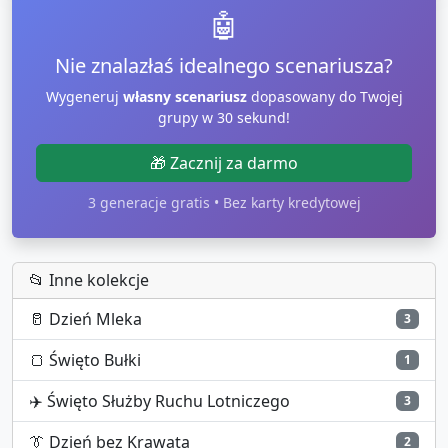
🤖
Nie znalazłaś idealnego scenariusza?
Wygeneruj
własny scenariusz
dopasowany do Twojej
grupy w 30 sekund!
🎁 Zacznij za darmo
3 generacje gratis • Bez karty kredytowej
📂 Inne kolekcje
🥛
Dzień Mleka
3
🍞
Święto Bułki
1
✈️
Święto Służby Ruchu Lotniczego
3
👔
Dzień bez Krawata
2