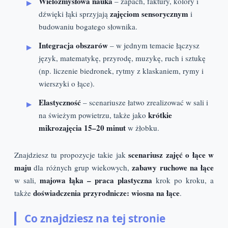
Wielozmysłowa nauka
– zapach, faktury, kolory i
zajęciom sensorycznym
dźwięki łąki sprzyjają
i
budowaniu bogatego słownika.
Integracja obszarów
– w jednym temacie łączysz
język, matematykę, przyrodę, muzykę, ruch i sztukę
(np. liczenie biedronek, rytmy z klaskaniem, rymy i
wierszyki o łące).
Elastyczność
– scenariusze łatwo zrealizować w sali i
krótkie
na świeżym powietrzu, także jako
mikrozajęcia 15–20 minut
w żłobku.
scenariusz zajęć o łące w
Znajdziesz tu propozycje takie jak
maju
zabawy ruchowe na łące
dla różnych grup wiekowych,
majowa łąka – praca plastyczna
w sali,
krok po kroku, a
doświadczenia przyrodnicze: wiosna na łące
także
.
Co znajdziesz na tej stronie