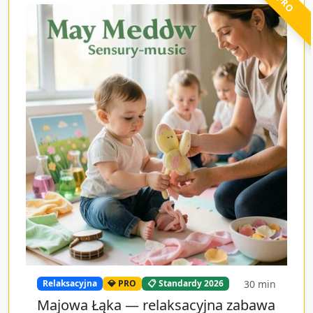
30
min
Relaksacyjna
💎 PRO
📋 Standardy 2026
Majowa Łąka — relaksacyjna zabawa