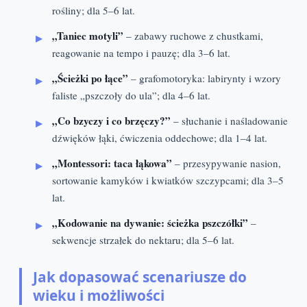
rośliny; dla 5–6 lat.
„Taniec motyli”
– zabawy ruchowe z chustkami,
reagowanie na tempo i pauzę; dla 3–6 lat.
„Ścieżki po łące”
– grafomotoryka: labirynty i wzory
faliste „pszczoły do ula”; dla 4–6 lat.
„Co bzyczy i co brzęczy?”
– słuchanie i naśladowanie
dźwięków łąki, ćwiczenia oddechowe; dla 1–4 lat.
„Montessori: taca łąkowa”
– przesypywanie nasion,
sortowanie kamyków i kwiatków szczypcami; dla 3–5
lat.
„Kodowanie na dywanie: ścieżka pszczółki”
–
sekwencje strzałek do nektaru; dla 5–6 lat.
Jak dopasować scenariusze do
wieku i możliwości