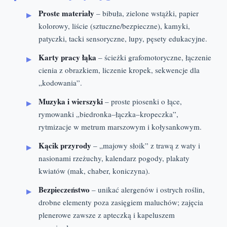
Proste materiały
– bibuła, zielone wstążki, papier
kolorowy, liście (sztuczne/bezpieczne), kamyki,
patyczki, tacki sensoryczne, lupy, pęsety edukacyjne.
Karty pracy łąka
– ścieżki grafomotoryczne, łączenie
cienia z obrazkiem, liczenie kropek, sekwencje dla
„kodowania”.
Muzyka i wierszyki
– proste piosenki o łące,
rymowanki „biedronka–łączka–kropeczka”,
rytmizacje w metrum marszowym i kołysankowym.
Kącik przyrody
– „majowy słoik” z trawą z waty i
nasionami rzeżuchy, kalendarz pogody, plakaty
kwiatów (mak, chaber, koniczyna).
Bezpieczeństwo
– unikać alergenów i ostrych roślin,
drobne elementy poza zasięgiem maluchów; zajęcia
plenerowe zawsze z apteczką i kapeluszem