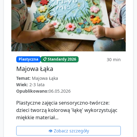
30
min
Plastyczna
📋 Standardy 2026
Majowa Łąka
Temat:
Majowa Łąka
Wiek:
2-3 lata
Opublikowano:
06.05.2026
Plastyczne zajęcia sensoryczno-twórcze:
dzieci tworzą kolorową 'łąkę' wykorzystując
miękkie materiał...
👁️ Zobacz szczegóły