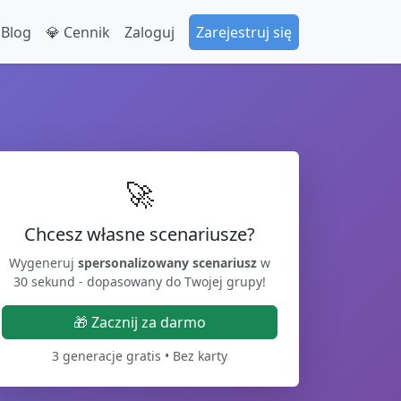
 Blog
💎 Cennik
Zaloguj
Zarejestruj się
🚀
Chcesz własne scenariusze?
Wygeneruj
spersonalizowany scenariusz
w
30 sekund - dopasowany do Twojej grupy!
🎁 Zacznij za darmo
3 generacje gratis • Bez karty