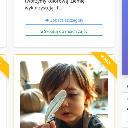
tworzymy kolorową 'Ziemię'
wykorzystując f...
👁️ Zobacz szczegóły
🔒 Skopiuj do moich zajęć
RO
💎 PRO