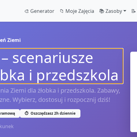
🎨 Generator
📁 Moje Zajęcia
📚 Zasoby
📝
ień Ziemi
 – scenariusze
obka i przedszkola
ia Ziemi dla żłobka i przedszkola. Zabawy,
ne. Wybierz, dostosuj i rozpocznij dziś!
gramową
⏱️
Oszczędzasz 2h dziennie
kunek