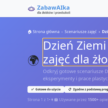
ZabawAIka
dla żłobków i przedszkoli
🏠 Strona główna
Scenariusze zajęć
Dz
Dzień Ziemi
zajęć dla żł
🌍
Odkryj gotowe scenariusze Dn
eksperymenty i prace plastycz
✅
Gotowe do użycia
📋
Zgodne z podstawą pro
Strona
1
z
1
•
👩‍🏫 Używane przez
1500+
opie