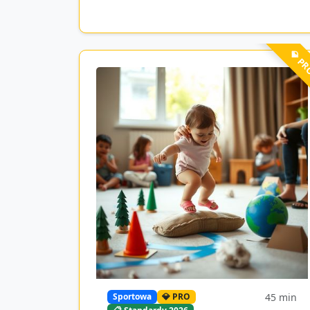
💎 P
45
min
Sportowa
💎 PRO