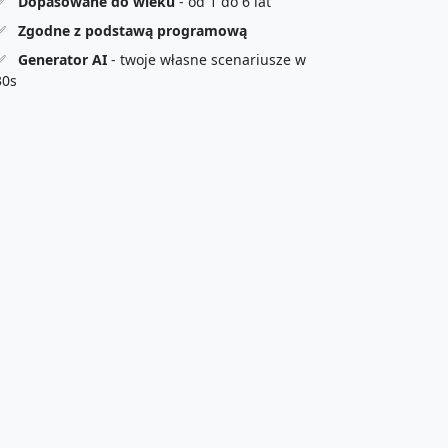
✅
Dopasowane do wieku
- od 1 do 6 lat
✅
Zgodne z podstawą programową
✅
Generator AI
- twoje własne scenariusze w
30s