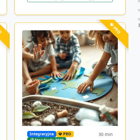
RO
💎 PRO
30
min
Integracyjna
💎 PRO