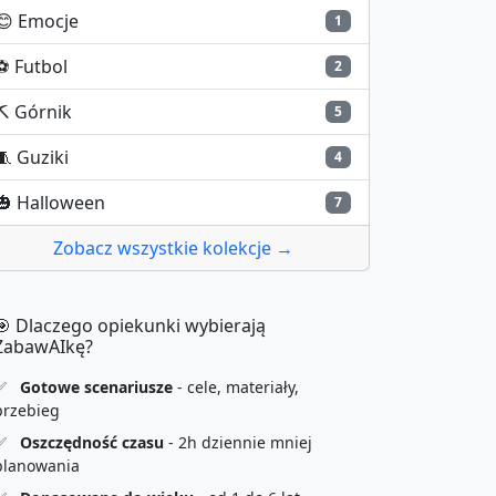
😊
Emocje
1
⚽
Futbol
2
⛏️
Górnik
5
🧵
Guziki
4
🎃
Halloween
7
Zobacz wszystkie kolekcje →
🎯 Dlaczego opiekunki wybierają
ZabawAIkę?
✅
Gotowe scenariusze
- cele, materiały,
przebieg
✅
Oszczędność czasu
- 2h dziennie mniej
planowania