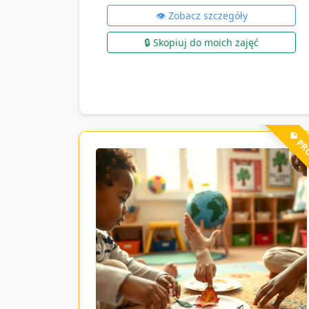
👁️ Zobacz szczegóły
🔒 Skopiuj do moich zajęć
💎 P