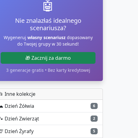
🤖
Nie znalazłaś idealnego
scenariusza?
Wygeneruj
własny scenariusz
dopasowany
do Twojej grupy w 30 sekund!
🎁 Zacznij za darmo
3 generacje gratis • Bez karty kredytowej
📂 Inne kolekcje
🐢
Dzień Żółwia
6
🐾
Dzień Zwierząt
2
🦒
Dzień Żyrafy
5