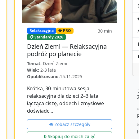
30
min
Relaksacyjna
💎 PRO
📋 Standardy 2026
Dzień Ziemi — Relaksacyjna
podróż po planecie
Temat:
Dzień Ziemi
Wiek:
2-3 lata
Opublikowano:
15.11.2025
Krótka, 30‑minutowa sesja
relaksacyjna dla dzieci 2–3 lata
łącząca ciszę, oddech i zmysłowe
doświadc...
👁️ Zobacz szczegóły
🔒 Skopiuj do moich zajęć