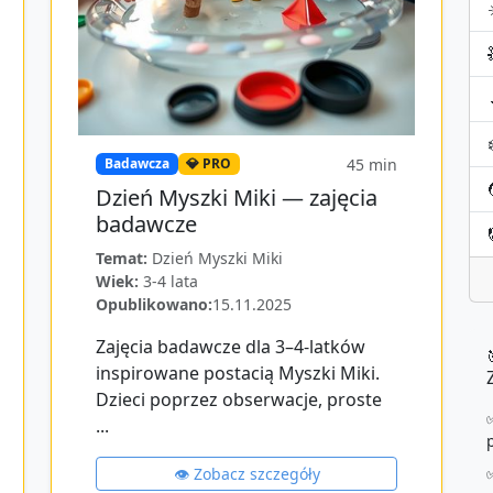
45
min
Badawcza
💎 PRO
Dzień Myszki Miki — zajęcia
badawcze
Temat:
Dzień Myszki Miki
Wiek:
3-4 lata
Opublikowano:
15.11.2025
Zajęcia badawcze dla 3–4-latków
inspirowane postacią Myszki Miki.
Dzieci poprzez obserwacje, proste
...
👁️ Zobacz szczegóły