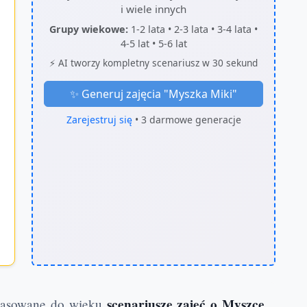
i wiele innych
Grupy wiekowe:
1-2 lata • 2-3 lata • 3-4 lata •
4-5 lat • 5-6 lat
⚡ AI tworzy kompletny scenariusz w 30 sekund
✨ Generuj zajęcia "
Myszka Miki
"
Zarejestruj się
• 3 darmowe generacje
scenariusze zajęć o Myszce
opasowane do wieku