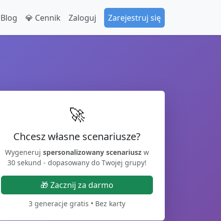
 Blog
💎 Cennik
Zaloguj
Zarejestruj się
🚀
Chcesz własne scenariusze?
Wygeneruj
spersonalizowany scenariusz
w
30 sekund - dopasowany do Twojej grupy!
🎁 Zacznij za darmo
3 generacje gratis • Bez karty