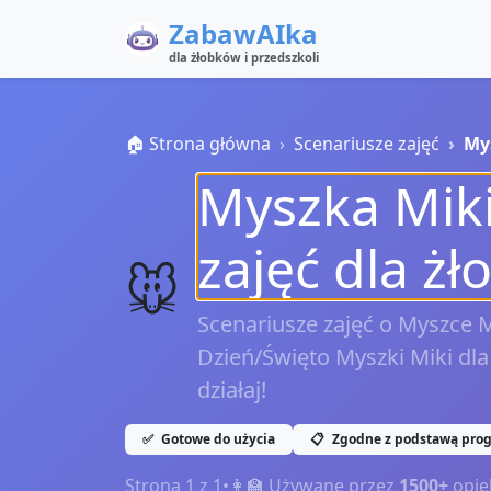
ZabawAIka
dla żłobków i przedszkoli
🏠 Strona główna
Scenariusze zajęć
My
Myszka Miki
zajęć dla żł
🐭
Scenariusze zajęć o Myszce M
Dzień/Święto Myszki Miki dla 
działaj!
✅
Gotowe do użycia
📋
Zgodne z podstawą pro
Strona
1
z
1
•
👩‍🏫 Używane przez
1500+
opie