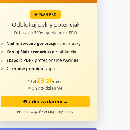
💎 PLAN PRO
Odblokuj pełny potencjał
Dołącz do 500+ opiekunek z PRO
✓
Nielimitowane generacje
scenariuszy
✓
Kopiuj 500+ scenariuszy
z biblioteki
✓
Eksport PDF
- profesjonalne wydruki
✓
21 typów premium
zajęć
29 zł
49 zł
/mies.
≈ 0,97 zł dziennie
🎁 7 dni za darmo →
Bez zobowiązań • Anuluj kiedy chcesz