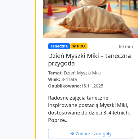
60
min
Taneczna
💎 PRO
Dzień Myszki Miki – taneczna
przygoda
Temat:
Dzień Myszki Miki
Wiek:
3-4 lata
Opublikowano:
15.11.2025
Radosne zajęcia taneczne
inspirowane postacią Myszki Miki,
dostosowane do dzieci 3–4-letnich.
Poprze...
👁️ Zobacz szczegóły