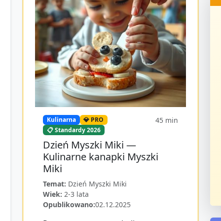
45
min
Kulinarna
💎 PRO
📋 Standardy 2026
Dzień Myszki Miki —
Kulinarne kanapki Myszki
Miki
Temat:
Dzień Myszki Miki
Wiek:
2-3 lata
Opublikowano:
02.12.2025