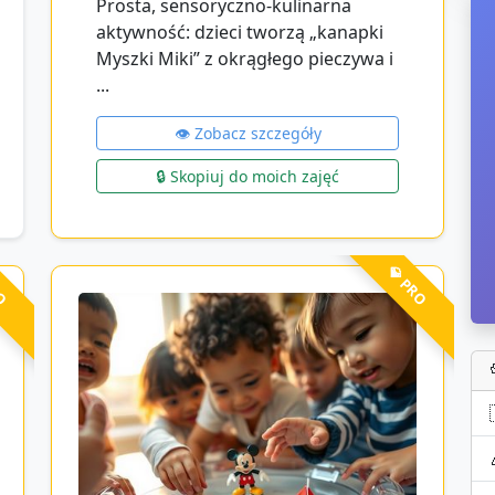
Prosta, sensoryczno-kulinarna
aktywność: dzieci tworzą „kanapki
Myszki Miki” z okrągłego pieczywa i
...
👁️ Zobacz szczegóły
🔒 Skopiuj do moich zajęć
RO
💎 PRO