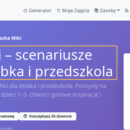
🎨 Generator
📁 Moje Zajęcia
📚 Zasoby
📝
szka Miki
 – scenariusze
obka i przedszkola
iki dla żłobka i przedszkola. Pomysły na
dzieci 1–5. Otwórz gotowe inspiracje i
gramową
⏱️
Oszczędzasz 2h dziennie
kunek