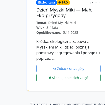
15
min
Ekologiczna
💎 PRO
Dzień Myszki Miki — Małe
Eko-przygody
Temat:
Dzień Myszki Miki
Wiek:
3-4 lata
Opublikowano:
15.11.2025
Krótka, ekologiczna zabawa z
Myszkiem Miki: dzieci poznają
podstawy segregowania i porządku
poprzez ...
👁️ Zobacz szczegóły
🔒 Skopiuj do moich zajęć
Ta strona zbiera w jednym miejscu d