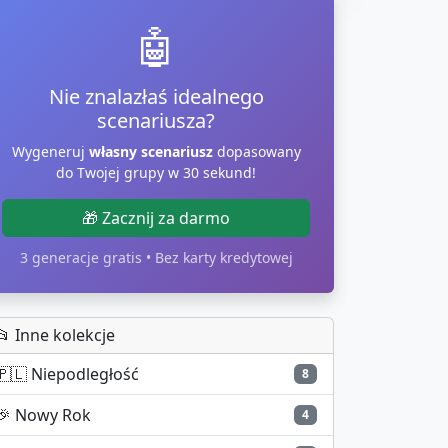
🤖
Nie znalazłaś idealnego
scenariusza?
Wygeneruj
własny scenariusz
dopasowany
do Twojej grupy w 30 sekund!
🎁 Zacznij za darmo
3 generacje gratis • Bez karty kredytowej
📂 Inne kolekcje
🇵🇱
Niepodległość
8
🎉
Nowy Rok
4