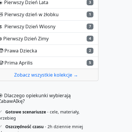
☀️
Pierwszy Dzień Lata
3
🧸
Pierwszy dzień w żłobku
1
🌷
Pierwszy Dzień Wiosny
7
❄️
Pierwszy Dzień Zimy
4
🧒
Prawa Dziecka
2
🤡
Prima Aprilis
5
Zobacz wszystkie kolekcje →
🎯 Dlaczego opiekunki wybierają
ZabawAIkę?
✅
Gotowe scenariusze
- cele, materiały,
przebieg
✅
Oszczędność czasu
- 2h dziennie mniej