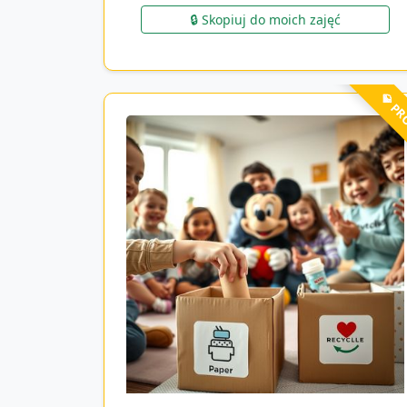
🔒 Skopiuj do moich zajęć
💎 P