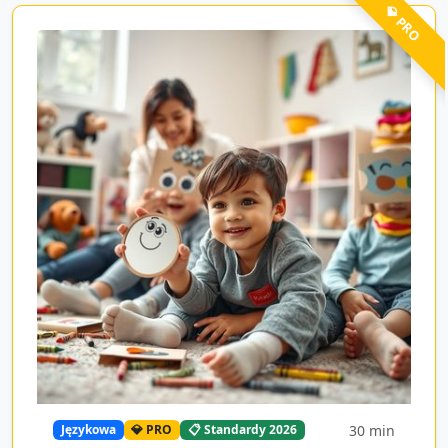
💎 PRO
30
min
Językowa
💎 PRO
📋 Standardy 2026