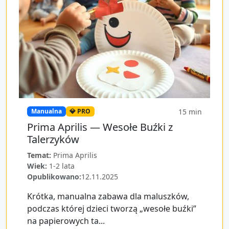
15
min
Manualna
💎 PRO
Prima Aprilis — Wesołe Buźki z
Talerzyków
Temat:
Prima Aprilis
Wiek:
1-2 lata
Opublikowano:
12.11.2025
Krótka, manualna zabawa dla maluszków,
podczas której dzieci tworzą „wesołe buźki”
na papierowych ta...