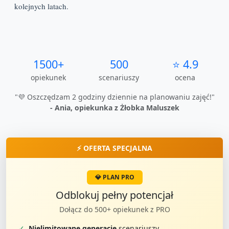
kolejnych latach.
1500+
500
⭐ 4.9
opiekunek
scenariuszy
ocena
"💜 Oszczędzam 2 godziny dziennie na planowaniu zajęć!"
- Ania, opiekunka z Żłobka Maluszek
⚡ OFERTA SPECJALNA
💎 PLAN PRO
Odblokuj pełny potencjał
Dołącz do 500+ opiekunek z PRO
✓
Nielimitowane generacje
scenariuszy