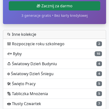
🎁 Zacznij za darmo
3 generacje gratis • Bez karty kredytowej
📂 Inne kolekcje
🎒
Rozpoczęcie roku szkolnego
2
🐟
Ryby
10
🍮
Światowy Dzień Budyniu
4
❄️
Światowy Dzień Śniegu
4
🛠️
Święto Pracy
5
🔢
Tabliczka Mnożenia
5
🍩
Tłusty Czwartek
7