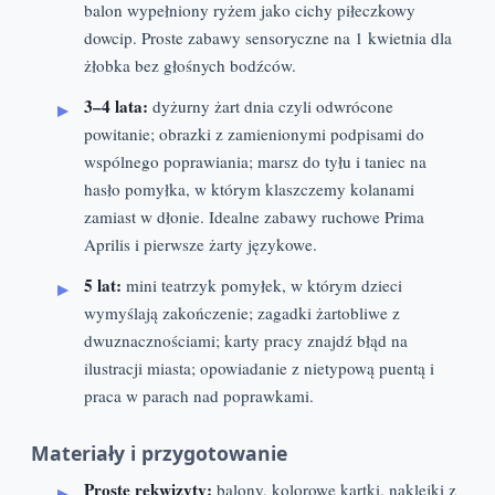
balon wypełniony ryżem jako cichy piłeczkowy
dowcip. Proste zabawy sensoryczne na 1 kwietnia dla
żłobka bez głośnych bodźców.
3–4 lata:
dyżurny żart dnia czyli odwrócone
powitanie; obrazki z zamienionymi podpisami do
wspólnego poprawiania; marsz do tyłu i taniec na
hasło pomyłka, w którym klaszczemy kolanami
zamiast w dłonie. Idealne zabawy ruchowe Prima
Aprilis i pierwsze żarty językowe.
5 lat:
mini teatrzyk pomyłek, w którym dzieci
wymyślają zakończenie; zagadki żartobliwe z
dwuznacznościami; karty pracy znajdź błąd na
ilustracji miasta; opowiadanie z nietypową puentą i
praca w parach nad poprawkami.
Materiały i przygotowanie
Proste rekwizyty:
balony, kolorowe kartki, naklejki z