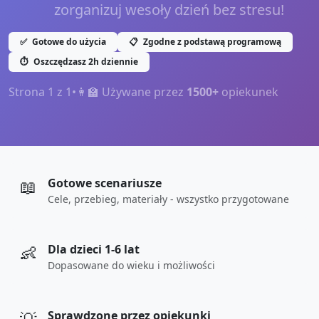
zorganizuj wesoły dzień bez stresu!
✅
Gotowe do użycia
📋
Zgodne z podstawą programową
⏱️
Oszczędzasz 2h dziennie
Strona
1
z
1
•
👩‍🏫 Używane przez
1500+
opiekunek
📖
Gotowe scenariusze
Cele, przebieg, materiały - wszystko przygotowane
👶
Dla dzieci 1-6 lat
Dopasowane do wieku i możliwości
Sprawdzone przez opiekunki