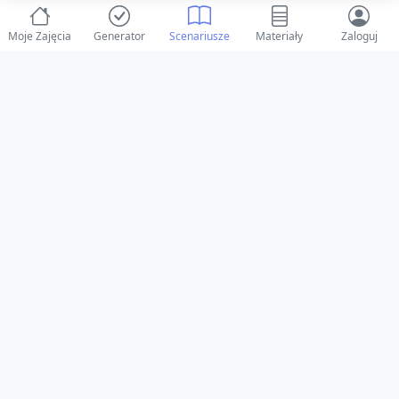
Moje Zajęcia
Generator
Scenariusze
Materiały
Zaloguj
© 2025 ZabawAIka.pl - Generator zajęć dla żłobka
Stworzone z ❤️ dla opiekunów i dzieci
Obserwuj nas na Facebooku!
Przejdź do Facebook