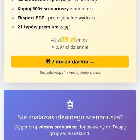
✓
Kopiuj 500+ scenariuszy
z biblioteki
✓
Eksport PDF
- profesjonalne wydruki
✓
21 typów premium
zajęć
29 zł
49 zł
/mies.
≈ 0,97 zł dziennie
🎁 7 dni za darmo →
Bez zobowiązań • Anuluj kiedy chcesz
🤖
Nie znalazłaś idealnego scenariusza?
Wygeneruj
własny scenariusz
dopasowany do Twojej
grupy w 30 sekund!