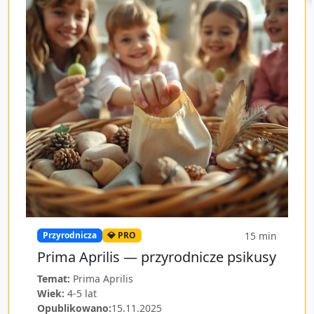
15
min
Przyrodnicza
💎 PRO
Prima Aprilis — przyrodnicze psikusy
Temat:
Prima Aprilis
Wiek:
4-5 lat
Opublikowano:
15.11.2025