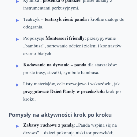
piosenka o pandzie
Rytmika i
, proste układy z
instrumentami perkusyjnymi.
teatrzyk cieni: panda
Teatrzyk –
i krótkie dialogi do
odegrania.
Montessori friendly
Propozycje
: przesypywanie
„bambusa”, sortowanie odcieni zieleni i kontrastów
czarno-białych.
Kodowanie na dywanie – panda
dla starszaków:
proste trasy, strzałki, symbole bambusa.
Listy materiałów, cele rozwojowe i wskazówki, jak
przygotować Dzień Pandy w przedszkolu
krok po
kroku.
Pomysły na aktywności krok po kroku
Zabawy ruchowe z pandą
: „Panda wspina się na
drzewo” – dzieci pokonują niski tor przeszkód;