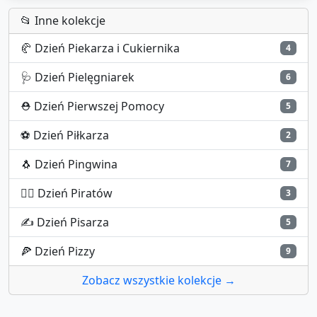
📂 Inne kolekcje
🥐
Dzień Piekarza i Cukiernika
4
🩺
Dzień Pielęgniarek
6
⛑️
Dzień Pierwszej Pomocy
5
⚽
Dzień Piłkarza
2
🐧
Dzień Pingwina
7
🏴‍☠️
Dzień Piratów
3
✍️
Dzień Pisarza
5
🍕
Dzień Pizzy
9
Zobacz wszystkie kolekcje →