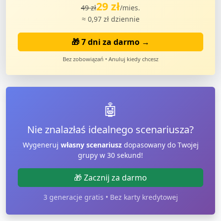
29 zł
49 zł
/mies.
≈ 0,97 zł dziennie
🎁 7 dni za darmo →
Bez zobowiązań • Anuluj kiedy chcesz
🤖
Nie znalazłaś idealnego scenariusza?
Wygeneruj
własny scenariusz
dopasowany do Twojej
grupy w 30 sekund!
🎁 Zacznij za darmo
3 generacje gratis • Bez karty kredytowej