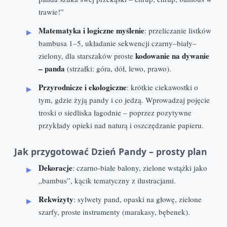
trawie!”
Matematyka i logiczne myślenie
: przeliczanie listków
bambusa 1–5, układanie sekwencji czarny–biały–
kodowanie na dywanie
zielony, dla starszaków proste
– panda
(strzałki: góra, dół, lewo, prawo).
Przyrodnicze i ekologiczne
: krótkie ciekawostki o
tym, gdzie żyją pandy i co jedzą. Wprowadzaj pojęcie
troski o siedliska łagodnie – poprzez pozytywne
przykłady opieki nad naturą i oszczędzanie papieru.
Jak przygotować Dzień Pandy – prosty plan
Dekoracje
: czarno-białe balony, zielone wstążki jako
„bambus”, kącik tematyczny z ilustracjami.
Rekwizyty
: sylwety pand, opaski na głowę, zielone
szarfy, proste instrumenty (marakasy, bębenek).