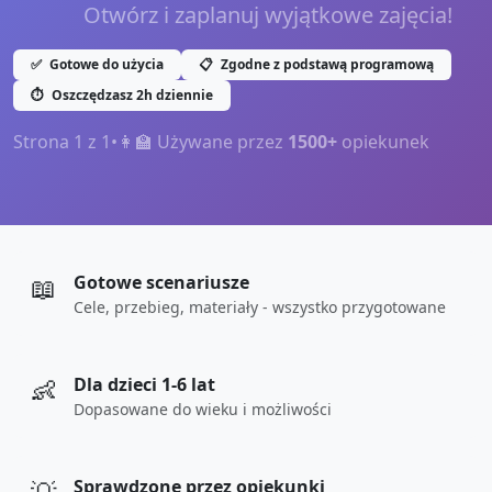
Otwórz i zaplanuj wyjątkowe zajęcia!
✅
Gotowe do użycia
📋
Zgodne z podstawą programową
⏱️
Oszczędzasz 2h dziennie
Strona
1
z
1
•
👩‍🏫 Używane przez
1500+
opiekunek
📖
Gotowe scenariusze
Cele, przebieg, materiały - wszystko przygotowane
👶
Dla dzieci 1-6 lat
Dopasowane do wieku i możliwości
Sprawdzone przez opiekunki