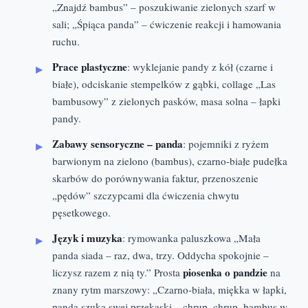
„Znajdź bambus” – poszukiwanie zielonych szarf w
sali; „Śpiąca panda” – ćwiczenie reakcji i hamowania
ruchu.
Prace plastyczne
: wyklejanie pandy z kół (czarne i
białe), odciskanie stempelków z gąbki, collage „Las
bambusowy” z zielonych pasków, masa solna – łapki
pandy.
Zabawy sensoryczne – panda
: pojemniki z ryżem
barwionym na zielono (bambus), czarno-białe pudełka
skarbów do porównywania faktur, przenoszenie
„pędów” szczypcami dla ćwiczenia chwytu
pęsetkowego.
Język i muzyka
: rymowanka paluszkowa „Mała
panda siada – raz, dwa, trzy. Oddycha spokojnie –
piosenka o pandzie
liczysz razem z nią ty.” Prosta
na
znany rytm marszowy: „Czarno-biała, miękka w łapki,
panda szuka swej przekąski – chrup, chrup, bambus w