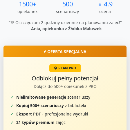
1500+
500
⭐ 4.9
opiekunek
scenariuszy
ocena
"💜 Oszczędzam 2 godziny dziennie na planowaniu zajęć!"
- Ania, opiekunka z Żłobka Maluszek
⚡ OFERTA SPECJALNA
💎 PLAN PRO
Odblokuj pełny potencjał
Dołącz do 500+ opiekunek z PRO
✓
Nielimitowane generacje
scenariuszy
✓
Kopiuj 500+ scenariuszy
z biblioteki
✓
Eksport PDF
- profesjonalne wydruki
✓
21 typów premium
zajęć