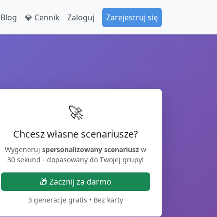
 Blog
💎 Cennik
Zaloguj
Zarejestruj się
🚀
Chcesz własne scenariusze?
Wygeneruj
spersonalizowany scenariusz
w
30 sekund - dopasowany do Twojej grupy!
🎁 Zacznij za darmo
3 generacje gratis • Bez karty