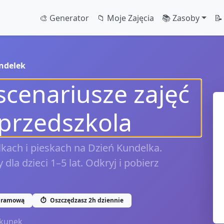
🎨 Generator
📁 Moje Zajęcia
📚 Zasoby
📝
ndelek
scenariusze zajęć
 przedszkola
kach i pieskach na Dzień Kundelka.
 dla dzieci 1–5 lat. Odkryj i pobierz
gramową
⏱️
Oszczędzasz 2h dziennie
kunek