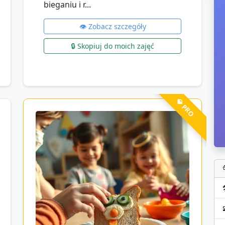
bieganiu i r...
👁️ Zobacz szczegóły
🔒 Skopiuj do moich zajęć
💎 PRO