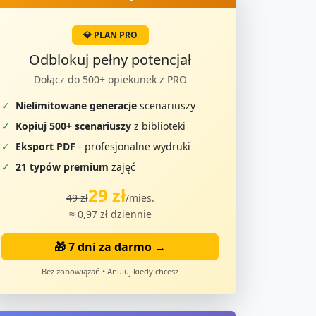
💎 PLAN PRO
Odblokuj pełny potencjał
Dołącz do 500+ opiekunek z PRO
✓
Nielimitowane generacje
scenariuszy
✓
Kopiuj 500+ scenariuszy
z biblioteki
✓
Eksport PDF
- profesjonalne wydruki
✓
21 typów premium
zajęć
29 zł
49 zł
/mies.
≈ 0,97 zł dziennie
🎁 7 dni za darmo →
Bez zobowiązań • Anuluj kiedy chcesz