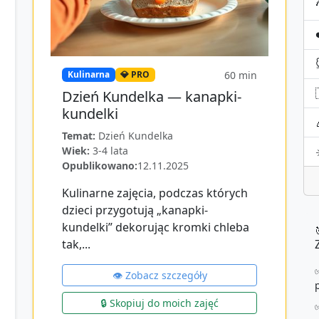
60
min
Kulinarna
💎 PRO
Dzień Kundelka — kanapki-
kundelki
Temat:
Dzień Kundelka
Wiek:
3-4 lata
Opublikowano:
12.11.2025
Kulinarne zajęcia, podczas których
dzieci przygotują „kanapki-
kundelki” dekorując kromki chleba
tak,...
👁️ Zobacz szczegóły
🔒 Skopiuj do moich zajęć