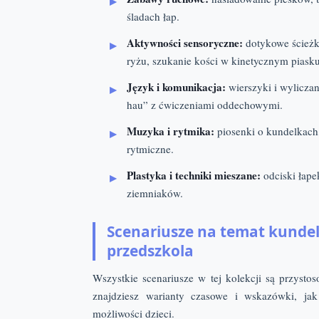
śladach łap.
Aktywności sensoryczne:
dotykowe ścieżki
ryżu, szukanie kości w kinetycznym piasku
Język i komunikacja:
wierszyki i wylicza
hau” z ćwiczeniami oddechowymi.
Muzyka i rytmika:
piosenki o kundelkach,
rytmiczne.
Plastyka i techniki mieszane:
odciski łape
ziemniaków.
Scenariusze na temat kundelk
przedszkola
Wszystkie scenariusze w tej kolekcji są przys
znajdziesz warianty czasowe i wskazówki, ja
możliwości dzieci.