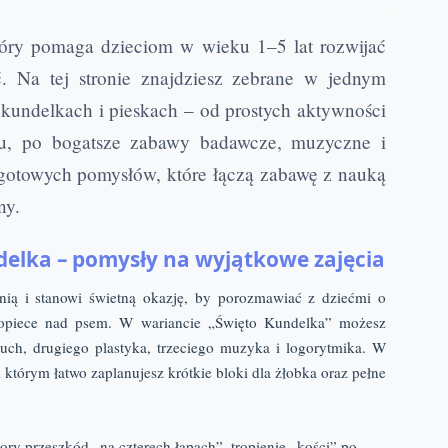
tóry pomaga dzieciom w wieku 1–5 lat rozwijać
. Na tej stronie znajdziesz zebrane w jednym
 kundelkach i pieskach – od prostych aktywności
u, po bogatsze zabawy badawcze, muzyczne i
gotowych pomysłów, które łączą zabawę z nauką
ny.
delka – pomysły na wyjątkowe zajęcia
nią i stanowi świetną okazję, by porozmawiać z dziećmi o
j opiece nad psem. W wariancie „Święto Kundelka” możesz
ruch, drugiego plastyka, trzeciego muzyka i logorytmika. W
 którym łatwo zaplanujesz krótkie bloki dla żłobka oraz pełne
ory przeszkód „na czterech łapach”, tropienie „kości” po