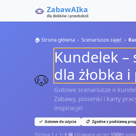
ZabawAIka
dla żłobków i przedszkoli
🏠 Strona główna
Scenariusze zajęć
Ku
Kundelek – 
dla żłobka i
🐶
Gotowe scenariusze o kundel
Zabawy, piosenki i karty pracy
inspiracje!
✅
Gotowe do użycia
📋
Zgodne z podstawą pro
Strona
1
z
1
•
👩‍🏫 Używane przez
1500+
opie