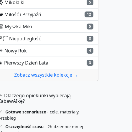
🎅
Mikołajki
5
❤️
Miłość i Przyjaźń
12
🐭
Myszka Miki
5
🇵🇱
Niepodległość
8
🎉
Nowy Rok
4
☀️
Pierwszy Dzień Lata
3
Zobacz wszystkie kolekcje →
🎯 Dlaczego opiekunki wybierają
ZabawAIkę?
✅
Gotowe scenariusze
- cele, materiały,
przebieg
✅
Oszczędność czasu
- 2h dziennie mniej