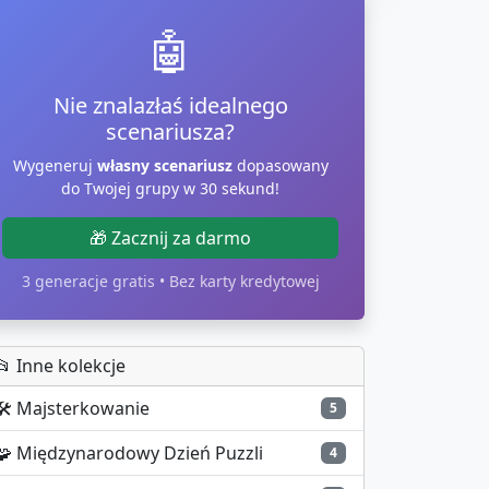
🤖
Nie znalazłaś idealnego
scenariusza?
Wygeneruj
własny scenariusz
dopasowany
do Twojej grupy w 30 sekund!
🎁 Zacznij za darmo
3 generacje gratis • Bez karty kredytowej
📂 Inne kolekcje
🛠️
Majsterkowanie
5
🧩
Międzynarodowy Dzień Puzzli
4