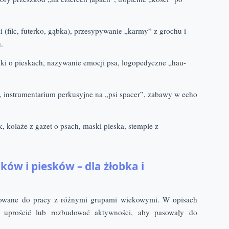
 (filc, futerko, gąbka), przesypywanie „karmy” z grochu i
.
nki o pieskach, nazywanie emocji psa, logopedyczne „hau-
 instrumentarium perkusyjne na „psi spacer”, zabawy w echo
k, kolaże z gazet o psach, maski pieska, stemple z
ów i piesków – dla żłobka i
tosowane do pracy z różnymi grupami wiekowymi. W opisach
k uprościć lub rozbudować aktywności, aby pasowały do