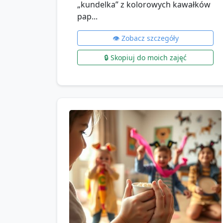
„kundelka” z kolorowych kawałków
pap...
👁️ Zobacz szczegóły
🔒 Skopiuj do moich zajęć