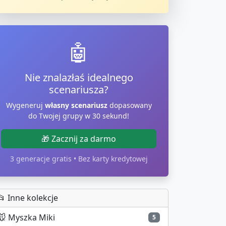
🤖
Nie znalazłaś idealnego
scenariusza?
Wygeneruj
własny scenariusz
dopasowany
do Twojej grupy w 30 sekund!
🎁 Zacznij za darmo
3 generacje gratis • Bez karty kredytowej
📂 Inne kolekcje
🐭
Myszka Miki
5