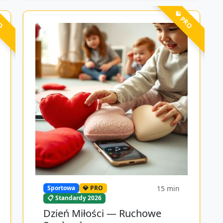
RO
💎 PRO
15
min
Sportowa
💎 PRO
📋 Standardy 2026
Dzień Miłości — Ruchowe