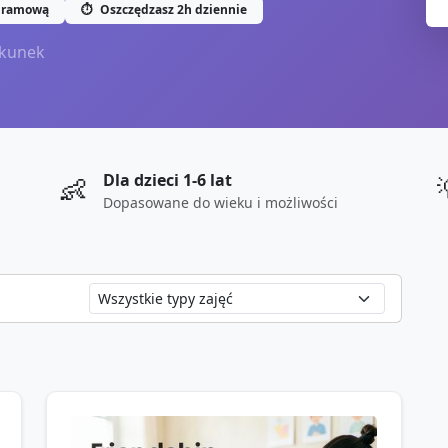
gramową
⏱️
Oszczędzasz 2h dziennie
kunek
Dla dzieci 1-6 lat
👶
Dopasowane do wieku i możliwości