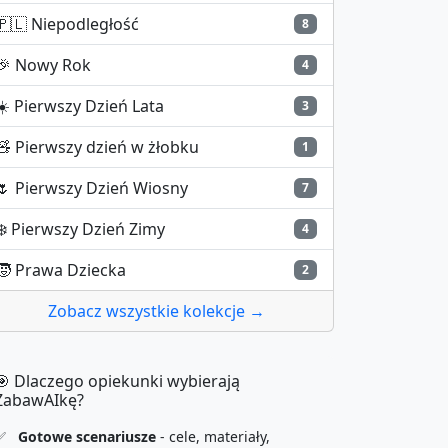
🇵🇱
Niepodległość
8
🎉
Nowy Rok
4
☀️
Pierwszy Dzień Lata
3
🧸
Pierwszy dzień w żłobku
1
🌷
Pierwszy Dzień Wiosny
7
❄️
Pierwszy Dzień Zimy
4
🧒
Prawa Dziecka
2
Zobacz wszystkie kolekcje →
🎯 Dlaczego opiekunki wybierają
ZabawAIkę?
✅
Gotowe scenariusze
- cele, materiały,