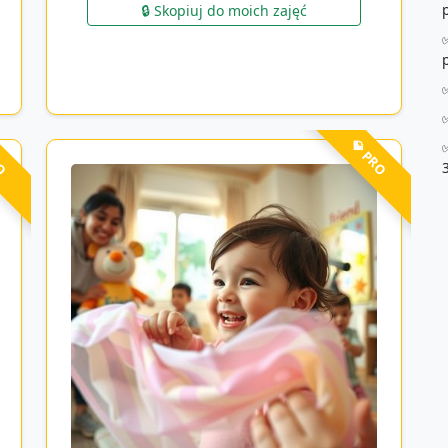
🔒 Skopiuj do moich zajęć
RO
💎 PRO