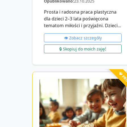
Opublikowano:
23.10.2025
Prosta i radosna praca plastyczna
dla dzieci 2–3 lata poświęcona
tematom miłości i przyjaźni. Dzieci...
👁️ Zobacz szczegóły
🔒 Skopiuj do moich zajęć
💎 P