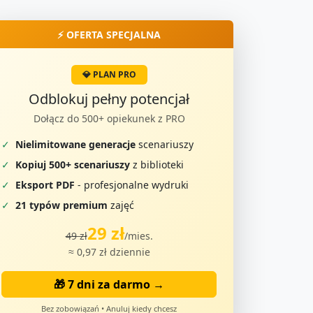
⚡ OFERTA SPECJALNA
💎 PLAN PRO
Odblokuj pełny potencjał
Dołącz do 500+ opiekunek z PRO
✓
Nielimitowane generacje
scenariuszy
✓
Kopiuj 500+ scenariuszy
z biblioteki
✓
Eksport PDF
- profesjonalne wydruki
✓
21 typów premium
zajęć
29 zł
49 zł
/mies.
≈ 0,97 zł dziennie
🎁 7 dni za darmo →
Bez zobowiązań • Anuluj kiedy chcesz