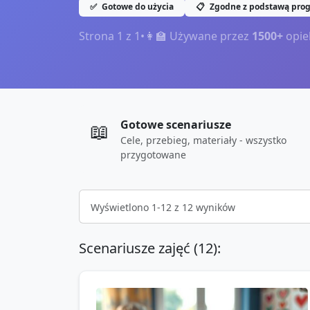
✅
Gotowe do użycia
📋
Zgodne z podstawą pro
Strona
1
z
1
•
👩‍🏫 Używane przez
1500+
opie
Gotowe scenariusze
📖
Cele, przebieg, materiały - wszystko
przygotowane
Wyświetlono
1
-
12
z
12
wyników
Scenariusze zajęć (
12
):