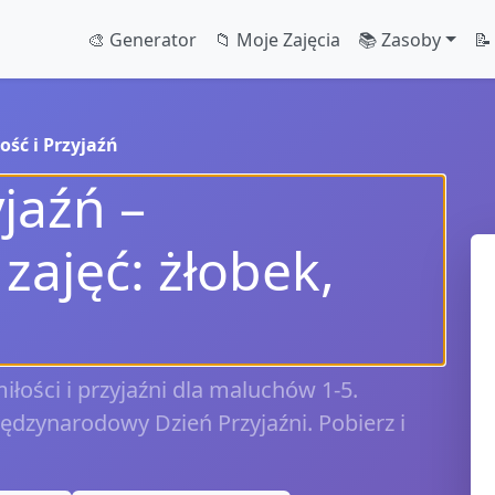
🎨 Generator
📁 Moje Zajęcia
📚 Zasoby
📝
ość i Przyjaźń
yjaźń –
zajęć: żłobek,
łości i przyjaźni dla maluchów 1-5.
iędzynarodowy Dzień Przyjaźni. Pobierz i