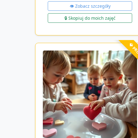
👁️ Zobacz szczegóły
🔒 Skopiuj do moich zajęć
💎 P