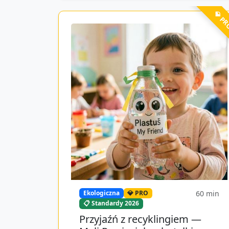
💎 P
60
min
Ekologiczna
💎 PRO
📋 Standardy 2026
Przyjaźń z recyklingiem —