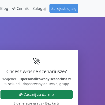
 Blog
💎 Cennik
Zaloguj
Zarejestruj się
🚀
Chcesz własne scenariusze?
Wygeneruj
spersonalizowany scenariusz
w
30 sekund - dopasowany do Twojej grupy!
🎁 Zacznij za darmo
3 generacje gratis • Bez karty