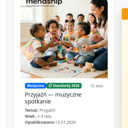
15
min
Muzyczna
📋 Standardy 2026
Przyjaźń — muzyczne
spotkanie
Temat:
Przyjaźń
Wiek:
2-3 lata
Opublikowano:
13.07.2026