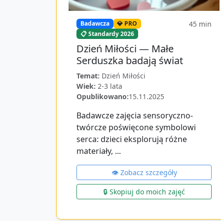
45
min
Badawcza
💎 PRO
📋 Standardy 2026
Dzień Miłości — Małe
Serduszka badają świat
Temat:
Dzień Miłości
Wiek:
2-3 lata
Opublikowano:
15.11.2025
Badawcze zajęcia sensoryczno-
twórcze poświęcone symbolowi
serca: dzieci eksplorują różne
materiały, ...
👁️ Zobacz szczegóły
🔒 Skopiuj do moich zajęć