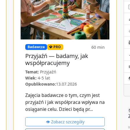
60
min
Badawcza
💎 PRO
Przyjaźń — badamy, jak
współpracujemy
Temat:
Przyjaźń
Wiek:
4-5 lat
Opublikowano:
13.07.2026
Zajęcia badawcze o tym, czym jest
przyjaźń i jak współpraca wpływa na
osiąganie celu. Dzieci będą pr...
👁️ Zobacz szczegóły