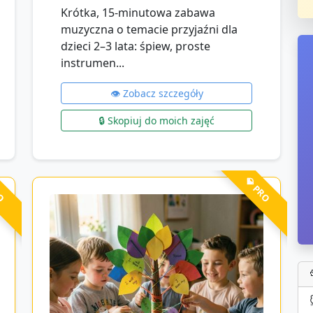
Krótka, 15‑minutowa zabawa
muzyczna o temacie przyjaźni dla
dzieci 2–3 lata: śpiew, proste
instrumen...
👁️ Zobacz szczegóły
🔒 Skopiuj do moich zajęć
RO
💎 PRO