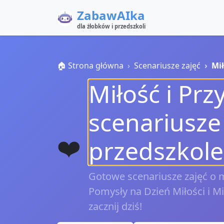
ZabawAIka
dla żłobków i przedszkoli
🏠 Strona główna
Scenariusze zajęć
Mił
Miłość i Prz
scenariusze 
❤️
przedszkole
Gotowe scenariusze zajęć o mi
Pomysły na Dzień Miłości i M
zacznij dziś!