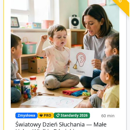
60
min
Zmysłowa
💎 PRO
📋 Standardy 2026
Światowy Dzień Słuchania — Małe