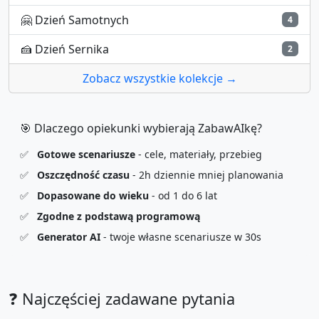
🤗
Dzień Samotnych
4
🍰
Dzień Sernika
2
Zobacz wszystkie kolekcje →
🎯 Dlaczego opiekunki wybierają ZabawAIkę?
✅
Gotowe scenariusze
- cele, materiały, przebieg
✅
Oszczędność czasu
- 2h dziennie mniej planowania
✅
Dopasowane do wieku
- od 1 do 6 lat
✅
Zgodne z podstawą programową
✅
Generator AI
- twoje własne scenariusze w 30s
❓ Najczęściej zadawane pytania