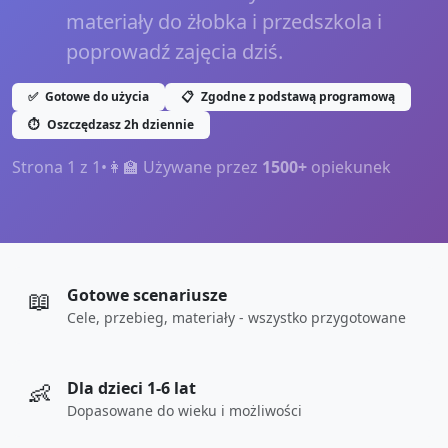
materiały do żłobka i przedszkola i
poprowadź zajęcia dziś.
✅
Gotowe do użycia
📋
Zgodne z podstawą programową
⏱️
Oszczędzasz 2h dziennie
Strona
1
z
1
•
👩‍🏫 Używane przez
1500+
opiekunek
📖
Gotowe scenariusze
Cele, przebieg, materiały - wszystko przygotowane
👶
Dla dzieci 1-6 lat
Dopasowane do wieku i możliwości