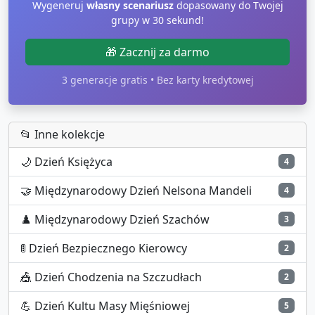
Wygeneruj
własny scenariusz
dopasowany do Twojej
grupy w 30 sekund!
🎁 Zacznij za darmo
3 generacje gratis • Bez karty kredytowej
📂 Inne kolekcje
🌙
Dzień Księżyca
4
🤝
Międzynarodowy Dzień Nelsona Mandeli
4
♟️
Międzynarodowy Dzień Szachów
3
🚦
Dzień Bezpiecznego Kierowcy
2
🎪
Dzień Chodzenia na Szczudłach
2
💪
Dzień Kultu Masy Mięśniowej
5