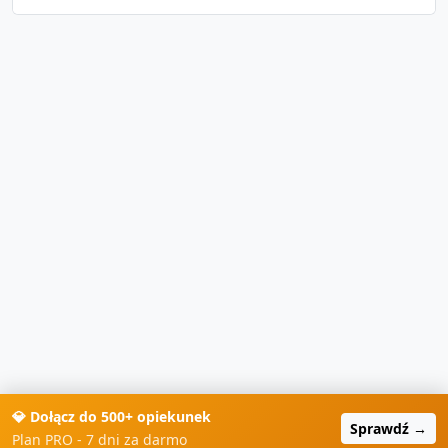
💎 Dołącz do 500+ opiekunek
Sprawdź →
Plan PRO - 7 dni za darmo