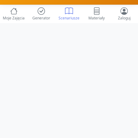
Moje Zajęcia
Generator
Scenariusze
Materiały
Zaloguj
© 2025 ZabawAIka.pl - Generator zajęć dla żłobka
Stworzone z ❤️ dla opiekunów i dzieci
Obserwuj nas na Facebooku!
Przejdź do Facebook