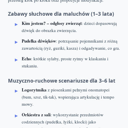
przebieg krok po kroku oraz propozycje modyfikacji.
Zabawy słuchowe dla maluchów (1–3 lata)
Kim jestem? – odgłosy zwierząt
: dzieci dopasowują
dźwięk do obrazka zwierzęcia.
Pudełka dźwięków
: potrząsanie pojemnikami z różną
zawartością (ryż, guziki, kasza) i odgadywanie, co gra.
Echo
: krótkie sylaby, proste rytmy w klaskaniu i
stukaniu.
Muzyczno-ruchowe scenariusze dla 3–6 lat
Logorytmika
z piosenkami pełnymi onomatopei
(bum, szsz, tik-tak), wspierająca artykulację i tempo
mowy.
Orkiestra z sali
: wykorzystanie przedmiotów
codziennych (pudełka, łyżki, klocki) jako