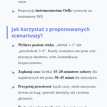
rutyn.
instrumentarium Orffa
Propozycje
i pomysły na
instrumenty DIY.
Jak korzystać z proponowanych
scenariuszy?
Wybierz poziom wieku
: „żłobek 1–3” lub
„przedszkole 3–6”. Każdy scenariusz ma jasne cele:
percepcja słuchowa, rytm, komunikacja,
bezpieczeństwo.
Zaplanuj czas
15–20-minutowe zabawy
: krótkie
dla
30–45 minut
najmłodszych lub pełne
dla starszaków.
Przygotuj przestrzeń
: kącik ciszy, strefa muzyczna,
dywan na krąg; sprawdź akustykę sali i poziom
głośności.
Dostosuj poziom trudności
: od pojedynczych