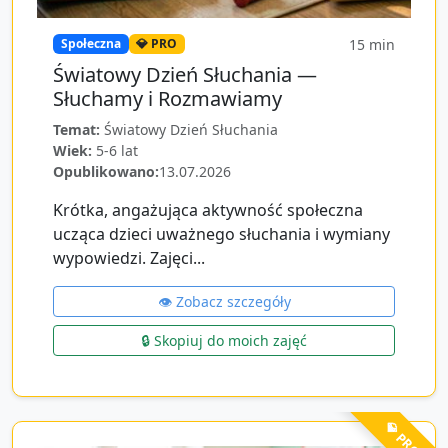
15
min
Społeczna
💎 PRO
Światowy Dzień Słuchania —
Słuchamy i Rozmawiamy
Temat:
Światowy Dzień Słuchania
Wiek:
5-6 lat
Opublikowano:
13.07.2026
Krótka, angażująca aktywność społeczna
ucząca dzieci uważnego słuchania i wymiany
wypowiedzi. Zajęci...
👁️ Zobacz szczegóły
🔒 Skopiuj do moich zajęć
💎 PRO