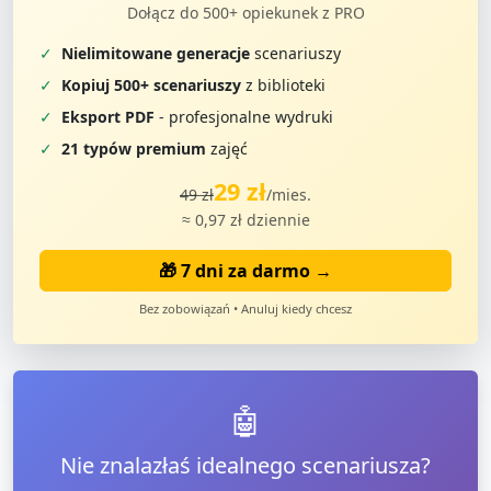
Dołącz do 500+ opiekunek z PRO
✓
Nielimitowane generacje
scenariuszy
✓
Kopiuj 500+ scenariuszy
z biblioteki
✓
Eksport PDF
- profesjonalne wydruki
✓
21 typów premium
zajęć
29 zł
49 zł
/mies.
≈ 0,97 zł dziennie
🎁 7 dni za darmo →
Bez zobowiązań • Anuluj kiedy chcesz
🤖
Nie znalazłaś idealnego scenariusza?