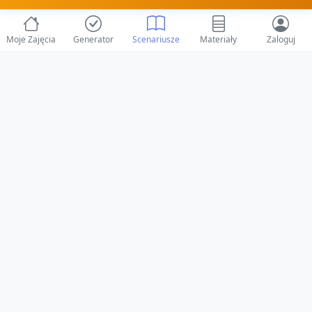
Moje Zajęcia
Generator
Scenariusze
Materiały
Zaloguj
© 2025 ZabawAIka.pl - Generator zajęć dla żłobka
Stworzone z ❤️ dla opiekunów i dzieci
Obserwuj nas na Facebooku!
Przejdź do Facebook