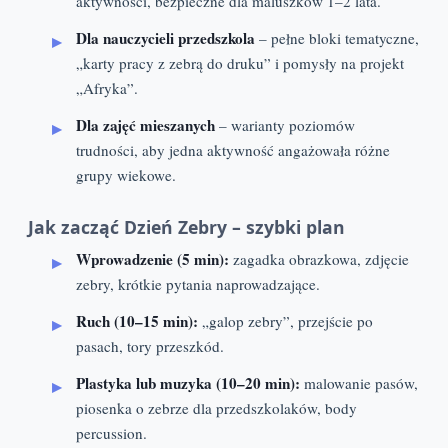
aktywności, bezpieczne dla maluszków 1–2 lata.
Dla nauczycieli przedszkola
– pełne bloki tematyczne,
„karty pracy z zebrą do druku” i pomysły na projekt
„Afryka”.
Dla zajęć mieszanych
– warianty poziomów
trudności, aby jedna aktywność angażowała różne
grupy wiekowe.
Jak zacząć Dzień Zebry – szybki plan
Wprowadzenie (5 min):
zagadka obrazkowa, zdjęcie
zebry, krótkie pytania naprowadzające.
Ruch (10–15 min):
„galop zebry”, przejście po
pasach, tory przeszkód.
Plastyka lub muzyka (10–20 min):
malowanie pasów,
piosenka o zebrze dla przedszkolaków, body
percussion.