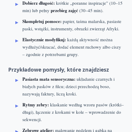
Dobierz długość:
krótkie „poranne inspiracje” (10–15
przebieg zajęć
min) lub pełny
(30–45 min).
Skompletuj pomoce:
papier, taśma malarska, pasiaste
paski, wstążki, instrumenty, obrazki zwierząt Afryki.
Elastycznie modyfikuj:
każdą aktywność można
wydłużyć/skracać, dodać element ruchowy albo ciszy
– zgodnie z potrzebami grupy.
Przykładowe pomysły, które znajdziesz
Pasiasta mata sensoryczna:
układanie czarnych i
białych pasków z filcu; dzieci przechodzą boso,
nazywają faktury, liczą kroki.
Rytmy zebry:
klaskanie według wzoru pasów (krótki–
długi), łączenie z krokami w kole – wprowadzenie do
sekwencji.
Zebrowe atelier:
malowanie pędzlem i gąbką na