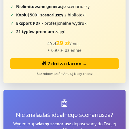
✓
Nielimitowane generacje
scenariuszy
✓
Kopiuj 500+ scenariuszy
z biblioteki
✓
Eksport PDF
- profesjonalne wydruki
✓
21 typów premium
zajęć
29 zł
49 zł
/mies.
≈ 0,97 zł dziennie
🎁 7 dni za darmo →
Bez zobowiązań • Anuluj kiedy chcesz
🤖
Nie znalazłaś idealnego scenariusza?
Wygeneruj
własny scenariusz
dopasowany do Twojej