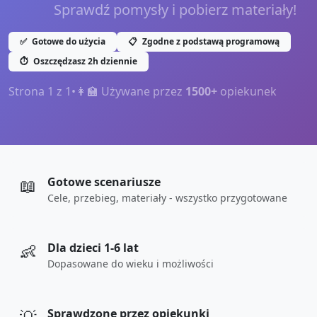
Sprawdź pomysły i pobierz materiały!
✅
Gotowe do użycia
📋
Zgodne z podstawą programową
⏱️
Oszczędzasz 2h dziennie
Strona
1
z
1
•
👩‍🏫 Używane przez
1500+
opiekunek
📖
Gotowe scenariusze
Cele, przebieg, materiały - wszystko przygotowane
👶
Dla dzieci 1-6 lat
Dopasowane do wieku i możliwości
Sprawdzone przez opiekunki