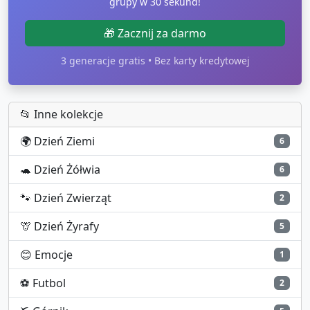
grupy w 30 sekund!
🎁 Zacznij za darmo
3 generacje gratis • Bez karty kredytowej
📂 Inne kolekcje
🌍
Dzień Ziemi
6
🐢
Dzień Żółwia
6
🐾
Dzień Zwierząt
2
🦒
Dzień Żyrafy
5
😊
Emocje
1
⚽
Futbol
2