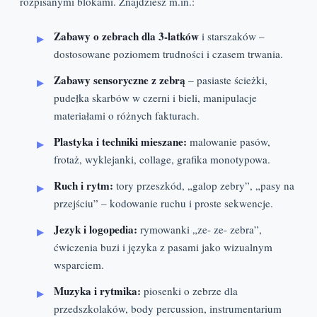
rozpisanymi blokami. Znajdziesz m.in.:
Zabawy o zebrach dla 3-latków
i starszaków –
dostosowane poziomem trudności i czasem trwania.
Zabawy sensoryczne z zebrą
– pasiaste ścieżki,
pudełka skarbów w czerni i bieli, manipulacje
materiałami o różnych fakturach.
Plastyka i techniki mieszane:
malowanie pasów,
frotaż, wyklejanki, collage, grafika monotypowa.
Ruch i rytm:
tory przeszkód, „galop zebry”, „pasy na
przejściu” – kodowanie ruchu i proste sekwencje.
Jezyk i logopedia:
rymowanki „ze- ze- zebra”,
ćwiczenia buzi i języka z pasami jako wizualnym
wsparciem.
Muzyka i rytmika:
piosenki o zebrze dla
przedszkolaków, body percussion, instrumentarium