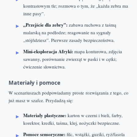
kontrastowym tle; rozmowa o tym, że „każda zebra ma
inne pasy”.
„Przejście dla zebry”:
zabawa ruchowa z taśmą
malarską na podłodze; reagowanie na sygnały
„stój/idziesz”. Pierwsze zasady bezpieczeństwa.
Mini-eksploracja Afryki:
mapa konturowa, zdjęcia
sawanny, porównanie zwierząt w paski i w cętki;
ćwiczenie słownictwa.
Materiały i pomoce
W scenariuszach podpowiadamy proste rozwiązania z tego, co
już masz w szafce. Przydadzą się:
Materiały plastyczne:
karton w czerni i bieli, farby,
korektor, kredki, taśma, klej, nożyczki bezpieczne.
Pomoce sensoryczne:
filc, wstążki, guziki, ryż/fasola