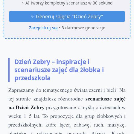
⚡ AI tworzy kompletny scenariusz w 30 sekund
✨ Generuj zajęcia "
Dzień Zebry
"
Zarejestruj się
• 3 darmowe generacje
Dzień Zebry – inspiracje i
scenariusze zajęć dla żłobka i
przedszkola
Zapraszamy do tematycznego świata czerni i bieli! Na
scenariusze zajęć
tej stronie znajdziesz różnorodne
na Dzień Zebry
przygotowane z myślą o dzieciach w
wieku 1–5 lat. To propozycje dla grup żłobkowych i
przedszkolnych, które łączą zabawę, ruch, muzykę,
plastykę i odkrywanie przyrody Afryki. Każdy