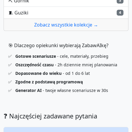
⛏️
Górnik
5
🧵
Guziki
4
Zobacz wszystkie kolekcje →
🎯 Dlaczego opiekunki wybierają ZabawAIkę?
✅
Gotowe scenariusze
- cele, materiały, przebieg
✅
Oszczędność czasu
- 2h dziennie mniej planowania
✅
Dopasowane do wieku
- od 1 do 6 lat
✅
Zgodne z podstawą programową
✅
Generator AI
- twoje własne scenariusze w 30s
❓ Najczęściej zadawane pytania