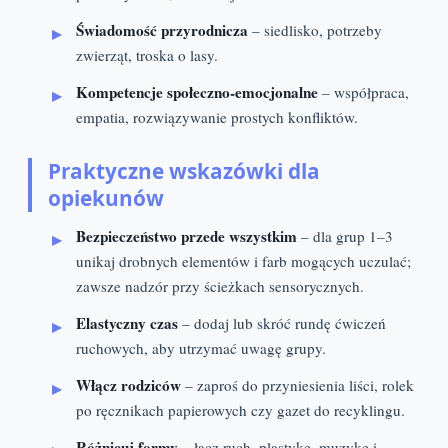
Świadomość przyrodnicza
– siedlisko, potrzeby
zwierząt, troska o lasy.
Kompetencje społeczno‑emocjonalne
– współpraca,
empatia, rozwiązywanie prostych konfliktów.
Praktyczne wskazówki dla
opiekunów
Bezpieczeństwo przede wszystkim
– dla grup 1–3
unikaj drobnych elementów i farb mogących uczulać;
zawsze nadzór przy ścieżkach sensorycznych.
Elastyczny czas
– dodaj lub skróć rundę ćwiczeń
ruchowych, aby utrzymać uwagę grupy.
Włącz rodziców
– zaproś do przyniesienia liści, rolek
po ręcznikach papierowych czy gazet do recyklingu.
Różnicuj formy
– łącz ruch, plastykę, muzykę i