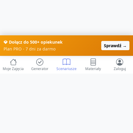
💎 Dołącz do 500+ opiekunek
Sprawdź →
Plan PRO - 7 dni za darmo
Moje Zajęcia
Generator
Scenariusze
Materiały
Zaloguj
© 2025 ZabawAIka.pl - Generator zajęć dla żłobka
Stworzone z ❤️ dla opiekunów i dzieci