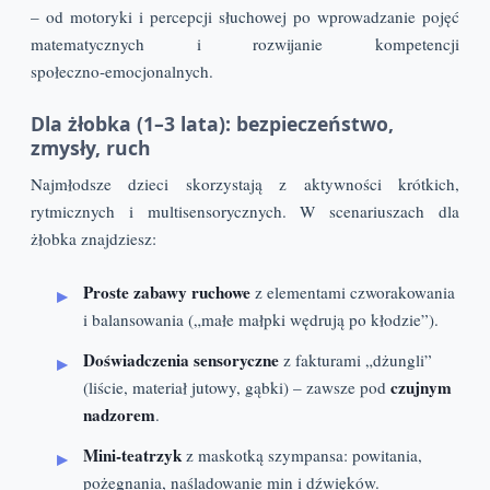
– od motoryki i percepcji słuchowej po wprowadzanie pojęć
matematycznych i rozwijanie kompetencji
społeczno‑emocjonalnych.
Dla żłobka (1–3 lata): bezpieczeństwo,
zmysły, ruch
Najmłodsze dzieci skorzystają z aktywności krótkich,
rytmicznych i multisensorycznych. W scenariuszach dla
żłobka znajdziesz:
Proste zabawy ruchowe
z elementami czworakowania
i balansowania („małe małpki wędrują po kłodzie”).
Doświadczenia sensoryczne
z fakturami „dżungli”
czujnym
(liście, materiał jutowy, gąbki) – zawsze pod
nadzorem
.
Mini‑teatrzyk
z maskotką szympansa: powitania,
pożegnania, naśladowanie min i dźwięków.