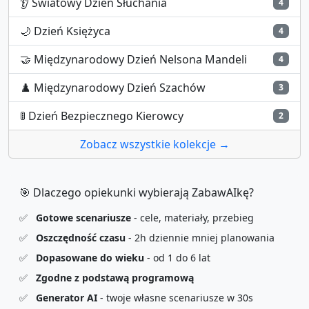
👂
Światowy Dzień Słuchania
4
🌙
Dzień Księżyca
4
🤝
Międzynarodowy Dzień Nelsona Mandeli
4
♟️
Międzynarodowy Dzień Szachów
3
🚦
Dzień Bezpiecznego Kierowcy
2
Zobacz wszystkie kolekcje →
🎯 Dlaczego opiekunki wybierają ZabawAIkę?
✅
Gotowe scenariusze
- cele, materiały, przebieg
✅
Oszczędność czasu
- 2h dziennie mniej planowania
✅
Dopasowane do wieku
- od 1 do 6 lat
✅
Zgodne z podstawą programową
✅
Generator AI
- twoje własne scenariusze w 30s