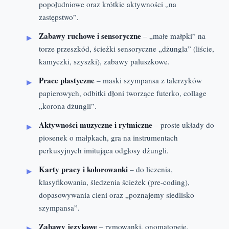
popołudniowe oraz krótkie aktywności „na
zastępstwo”.
Zabawy ruchowe i sensoryczne
– „małe małpki” na
torze przeszkód, ścieżki sensoryczne „dżungla” (liście,
kamyczki, szyszki), zabawy paluszkowe.
Prace plastyczne
– maski szympansa z talerzyków
papierowych, odbitki dłoni tworzące futerko, collage
„korona dżungli”.
Aktywności muzyczne i rytmiczne
– proste układy do
piosenek o małpkach, gra na instrumentach
perkusyjnych imitująca odgłosy dżungli.
Karty pracy i kolorowanki
– do liczenia,
klasyfikowania, śledzenia ścieżek (pre‑coding),
dopasowywania cieni oraz „poznajemy siedlisko
szympansa”.
Zabawy językowe
– rymowanki, onomatopeje,