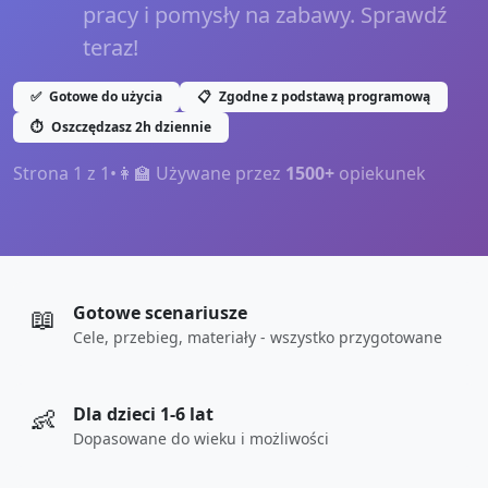
pracy i pomysły na zabawy. Sprawdź
teraz!
✅
Gotowe do użycia
📋
Zgodne z podstawą programową
⏱️
Oszczędzasz 2h dziennie
Strona
1
z
1
•
👩‍🏫 Używane przez
1500+
opiekunek
📖
Gotowe scenariusze
Cele, przebieg, materiały - wszystko przygotowane
👶
Dla dzieci 1-6 lat
Dopasowane do wieku i możliwości