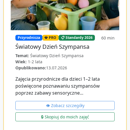
60
min
Przyrodnicza
💎 PRO
📋 Standardy 2026
Światowy Dzień Szympansa
Temat:
Światowy Dzień Szympansa
Wiek:
1-2 lata
Opublikowano:
13.07.2026
Zajęcia przyrodnicze dla dzieci 1–2 lata
poświęcone poznawaniu szympansów
poprzez zabawy sensoryczne...
👁️ Zobacz szczegóły
🔒 Skopiuj do moich zajęć