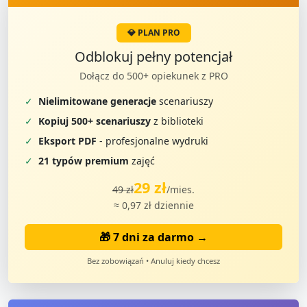
💎 PLAN PRO
Odblokuj pełny potencjał
Dołącz do 500+ opiekunek z PRO
✓
Nielimitowane generacje
scenariuszy
✓
Kopiuj 500+ scenariuszy
z biblioteki
✓
Eksport PDF
- profesjonalne wydruki
✓
21 typów premium
zajęć
29 zł
49 zł
/mies.
≈ 0,97 zł dziennie
🎁 7 dni za darmo →
Bez zobowiązań • Anuluj kiedy chcesz