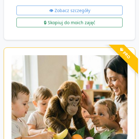
👁️ Zobacz szczegóły
🔒 Skopiuj do moich zajęć
💎 PRO