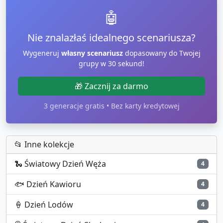
🤖
Nie znalazłaś idealnego scenariusza?
Wygeneruj
własny scenariusz
dopasowany do Twojej
grupy w 30 sekund!
🎁 Zacznij za darmo
3 generacje gratis • Bez karty kredytowej
📂 Inne kolekcje
🐍
Światowy Dzień Węża
4
🐟
Dzień Kawioru
4
🍦
Dzień Lodów
4