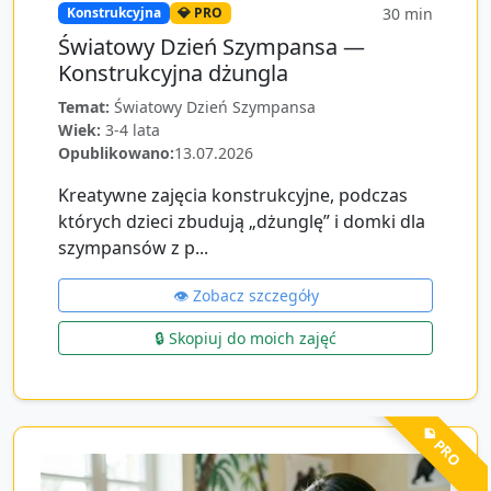
30
min
Konstrukcyjna
💎 PRO
Światowy Dzień Szympansa —
Konstrukcyjna dżungla
Temat:
Światowy Dzień Szympansa
Wiek:
3-4 lata
Opublikowano:
13.07.2026
Kreatywne zajęcia konstrukcyjne, podczas
których dzieci zbudują „dżunglę” i domki dla
szympansów z p...
👁️ Zobacz szczegóły
🔒 Skopiuj do moich zajęć
💎 PRO