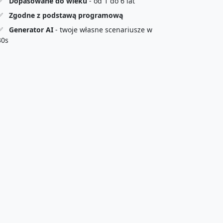
✅
Dopasowane do wieku
- od 1 do 6 lat
✅
Zgodne z podstawą programową
✅
Generator AI
- twoje własne scenariusze w
30s