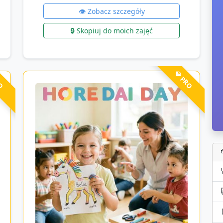
👁️ Zobacz szczegóły
🔒 Skopiuj do moich zajęć
RO
💎 PRO