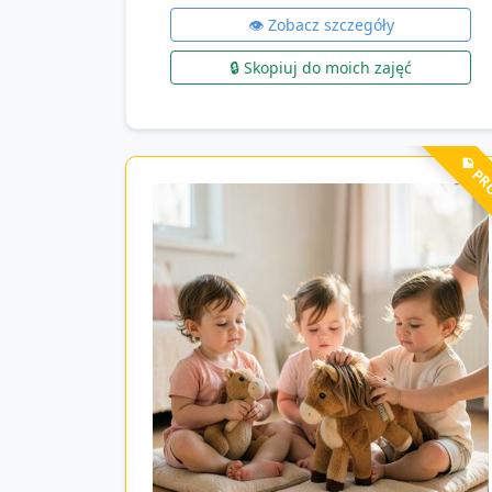
👁️ Zobacz szczegóły
🔒 Skopiuj do moich zajęć
💎 P