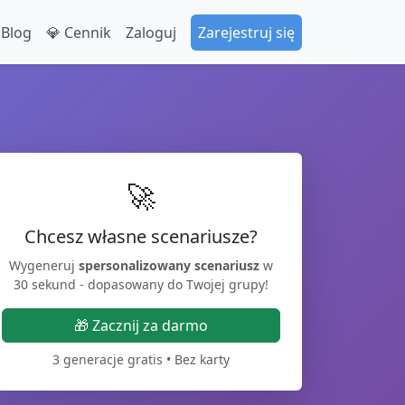
 Blog
💎 Cennik
Zaloguj
Zarejestruj się
🚀
Chcesz własne scenariusze?
Wygeneruj
spersonalizowany scenariusz
w
30 sekund - dopasowany do Twojej grupy!
🎁 Zacznij za darmo
3 generacje gratis • Bez karty