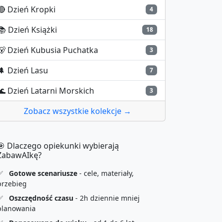
🔴
Dzień Kropki
4
📚
Dzień Książki
18
🐻
Dzień Kubusia Puchatka
3
🌲
Dzień Lasu
7
🌊
Dzień Latarni Morskich
3
Zobacz wszystkie kolekcje →
🎯 Dlaczego opiekunki wybierają
ZabawAIkę?
✅
Gotowe scenariusze
- cele, materiały,
przebieg
✅
Oszczędność czasu
- 2h dziennie mniej
planowania