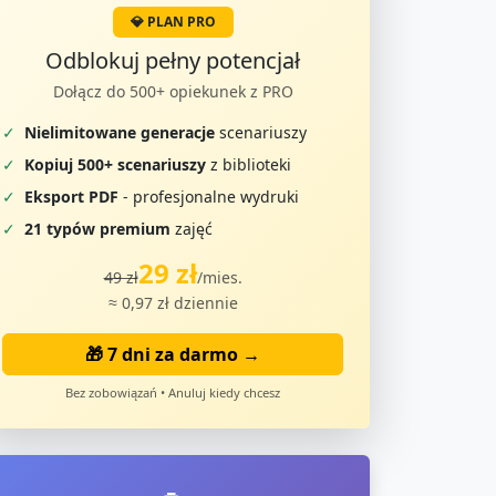
💎 PLAN PRO
Odblokuj pełny potencjał
Dołącz do 500+ opiekunek z PRO
✓
Nielimitowane generacje
scenariuszy
✓
Kopiuj 500+ scenariuszy
z biblioteki
✓
Eksport PDF
- profesjonalne wydruki
✓
21 typów premium
zajęć
29 zł
49 zł
/mies.
≈ 0,97 zł dziennie
🎁 7 dni za darmo →
Bez zobowiązań • Anuluj kiedy chcesz