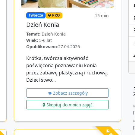
15
min
Twórcza
💎 PRO
Dzień Konia
Temat:
Dzień Konia
Wiek:
5-6 lat
Opublikowano:
27.04.2026
Krótka, twórcza aktywność
poświęcona poznawaniu konia
przez zabawę plastyczną i ruchową.
Dzieci stwo...
👁️ Zobacz szczegóły
🔒 Skopiuj do moich zajęć
RO
💎 PRO