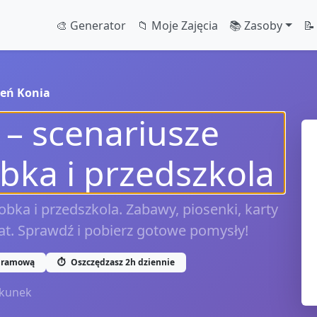
🎨 Generator
📁 Moje Zajęcia
📚 Zasoby
📝
ień Konia
 – scenariusze
obka i przedszkola
obka i przedszkola. Zabawy, piosenki, karty
lat. Sprawdź i pobierz gotowe pomysły!
gramową
⏱️
Oszczędzasz 2h dziennie
kunek