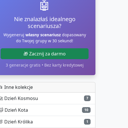
🤖
Nie znalazłaś idealnego
scenariusza?
Wygeneruj
własny scenariusz
dopasowany
do Twojej grupy w 30 sekund!
🎁 Zacznij za darmo
3 generacje gratis • Bez karty kredytowej
📂 Inne kolekcje
🚀
Dzień Kosmosu
7
🐱
Dzień Kota
10
🐰
Dzień Królika
1