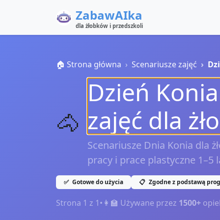
ZabawAIka
dla żłobków i przedszkoli
🏠 Strona główna
Scenariusze zajęć
Dz
Dzień Konia
zajęć dla żł
🐴
Scenariusze Dnia Konia dla żł
pracy i prace plastyczne 1–5 
✅
Gotowe do użycia
📋
Zgodne z podstawą pro
Strona
1
z
1
•
👩‍🏫 Używane przez
1500+
opie