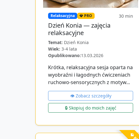
30
min
Relaksacyjna
💎 PRO
Dzień Konia — zajęcia
relaksacyjne
Temat:
Dzień Konia
Wiek:
3-4 lata
Opublikowano:
13.03.2026
Krótka, relaksacyjna sesja oparta na
wyobraźni i łagodnych ćwiczeniach
ruchowo‑sensorycznych z motyw...
👁️ Zobacz szczegóły
🔒 Skopiuj do moich zajęć
💎 P